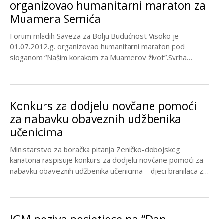
organizovao humanitarni maraton za
Muamera Semića
Forum mladih Saveza za Bolju Budućnost Visoko je
01.07.2012.g. organizovao humanitarni maraton pod
sloganom “Našim korakom za Muamerov život”.Svrha
organizovanog maratona je pomoć...
Konkurs za dodjelu novčane pomoći
za nabavku obaveznih udžbenika
učenicima
Ministarstvo za boračka pitanja Zeničko-dobojskog
kanatona raspisuje konkurs za dodjelu novčane pomoći za
nabavku obaveznih udžbenika učenicima – djeci branilaca za
školsku 2012./2013....