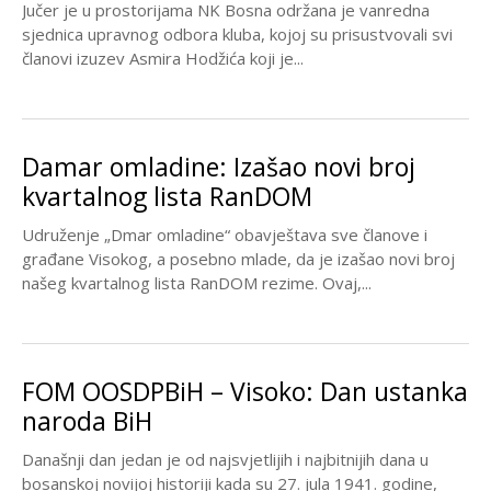
Jučer je u prostorijama NK Bosna održana je vanredna
sjednica upravnog odbora kluba, kojoj su prisustvovali svi
članovi izuzev Asmira Hodžića koji je...
Damar omladine: Izašao novi broj
kvartalnog lista RanDOM
Udruženje „Dmar omladine“ obavještava sve članove i
građane Visokog, a posebno mlade, da je izašao novi broj
našeg kvartalnog lista RanDOM rezime. Ovaj,...
FOM OOSDPBiH – Visoko: Dan ustanka
naroda BiH
Današnji dan jedan je od najsvjetlijih i najbitnijih dana u
bosanskoj novijoj historiji kada su 27. jula 1941. godine,