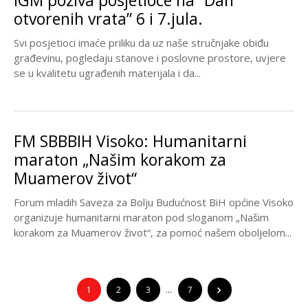
IGM poziva posjetioce na “Dan
otvorenih vrata” 6 i 7.jula.
Svi posjetioci imaće priliku da uz naše stručnjake obiđu
građevinu, pogledaju stanove i poslovne prostore, uvjere
se u kvalitetu ugrađenih materijala i da...
FM SBBBIH Visoko: Humanitarni
maraton „Našim korakom za
Muamerov život“
Forum mladih Saveza za Bolju Budućnost BiH općine Visoko
organizuje humanitarni maraton pod sloganom „Našim
korakom za Muamerov život“, za pomoć našem oboljelom...
1
2
3
…
7