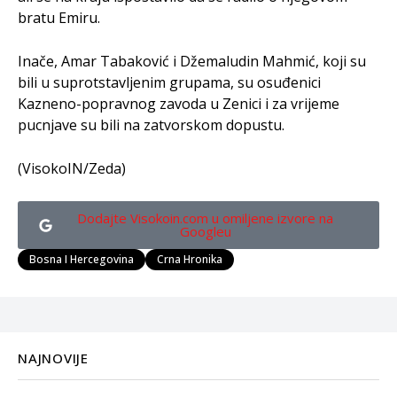
bratu Emiru.
Inače, Amar Tabaković i Džemaludin Mahmić, koji su
bili u suprotstavljenim grupama, su osuđenici
Kazneno-popravnog zavoda u Zenici i za vrijeme
pucnjave su bili na zatvorskom dopustu.
(VisokoIN/Zeda)
Dodajte Visokoin.com u omiljene izvore na
Googleu
Bosna I Hercegovina
Crna Hronika
NAJNOVIJE