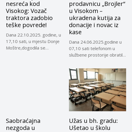
nesreća kod
prodavnicu „Brojler“
Visokog: Vozač
u Visokom –
traktora zadobio
ukradena kutija za
teške povrede!
donacije i novac iz
kase
Dana 22.10.2025. godine, u
17,10 sati, u mjestu Donje
Dana 24.06.2025.godine u
Moštre,dogodila se
07,10 sati telefonom u
saobraćajna...
službene prostorije obratila
se K.E...
Saobraćajna
Užas u bh. gradu:
nezgoda u
Ušetao u školu