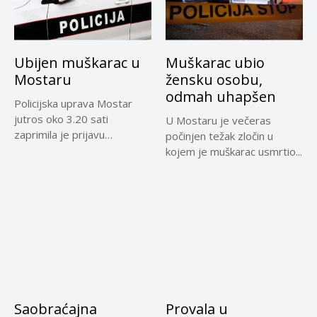
Ubijen muškarac u
Muškarac ubio
Mostaru
žensku osobu,
odmah uhapšen
Policijska uprava Mostar
jutros oko 3.20 sati
U Mostaru je večeras
zaprimila je prijavu
počinjen težak zločin u
djelatnika Hitne...
kojem je muškarac usmrtio...
Saobraćajna
Provala u