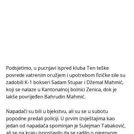
Podsjetimo, u pucnjavi ispred kluba Ten teške
povrede vatrenim oružjem i upotrebom fizičke sile su
zadobili K-1 bokseri Sadam Stupar i Džemal Mahmić,
koji se nalaze u Kantonalnoj bolnici Zenica, dok je
lakše povrijeđen Bahrudin Mahmić.
Napadači su bili u bjekstvu, ali su se u subotu
popodne predali policiji. U prvim izvještajima kao
jedan od napadača spominjan je Sulejman Tabaković,
ali se na kraju ispostavilo da se radilo o njegovom