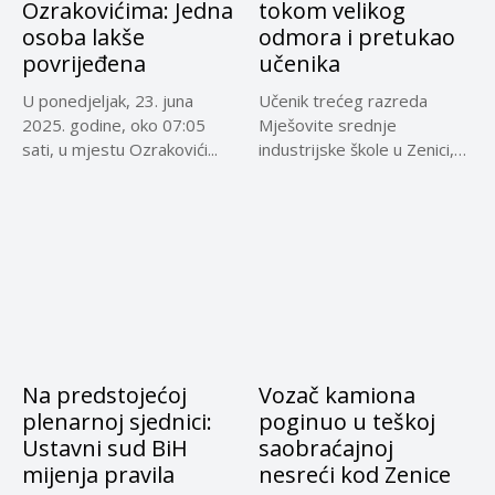
Ozrakovićima: Jedna
tokom velikog
osoba lakše
odmora i pretukao
povrijeđena
učenika
U ponedjeljak, 23. juna
Učenik trećeg razreda
2025. godine, oko 07:05
Mješovite srednje
sati, u mjestu Ozrakovići...
industrijske škole u Zenici,
koji je jučer...
Na predstojećoj
Vozač kamiona
plenarnoj sjednici:
poginuo u teškoj
Ustavni sud BiH
saobraćajnoj
mijenja pravila
nesreći kod Zenice