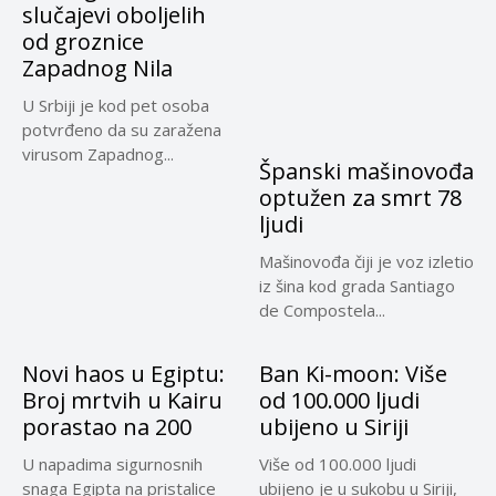
slučajevi oboljelih
od groznice
Zapadnog Nila
U Srbiji je kod pet osoba
potvrđeno da su zaražena
virusom Zapadnog...
Španski mašinovođa
optužen za smrt 78
ljudi
Mašinovođa čiji je voz izletio
iz šina kod grada Santiago
de Compostela...
Novi haos u Egiptu:
Ban Ki-moon: Više
Broj mrtvih u Kairu
od 100.000 ljudi
porastao na 200
ubijeno u Siriji
U napadima sigurnosnih
Više od 100.000 ljudi
snaga Egipta na pristalice
ubijeno je u sukobu u Siriji,