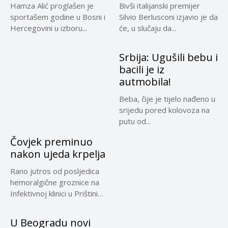
Hamza Alić proglašen je
Bivši italijanski premijer
sportašem godine u Bosni i
Silvio Berlusconi izjavio je da
Hercegovini u izboru...
će, u slučaju da...
Srbija: Ugušili bebu i
bacili je iz
autmobila!
Beba, čije je tijelo nađeno u
srijedu pored kolovoza na
putu od...
Čovjek preminuo
nakon ujeda krpelja
Rano jutros od posljedica
hemoralgične groznice na
Infektivnoj klinici u Prištini
preminuo...
U Beogradu novi