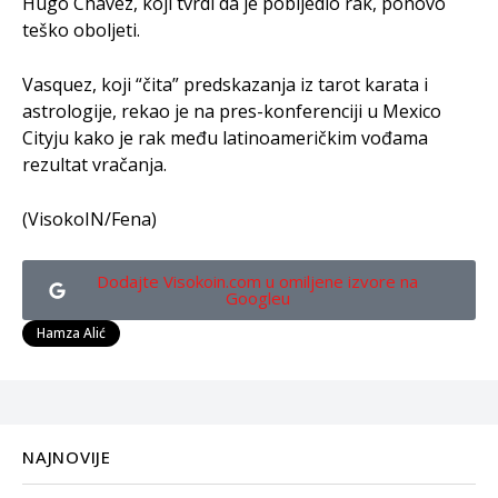
Hugo Chavez, koji tvrdi da je pobijedio rak, ponovo
teško oboljeti.
Vasquez, koji “čita” predskazanja iz tarot karata i
astrologije, rekao je na pres-konferenciji u Mexico
Cityju kako je rak među latinoameričkim vođama
rezultat vračanja.
(VisokoIN/Fena)
Dodajte Visokoin.com u omiljene izvore na
Googleu
Hamza Alić
NAJNOVIJE