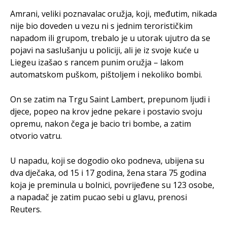
Amrani, veliki poznavalac oružja, koji, međutim, nikada
nije bio doveden u vezu ni s jednim terorističkim
napadom ili grupom, trebalo je u utorak ujutro da se
pojavi na saslušanju u policiji, ali je iz svoje kuće u
Liegeu izašao s rancem punim oružja – lakom
automatskom puškom, pištoljem i nekoliko bombi.
On se zatim na Trgu Saint Lambert, prepunom ljudi i
djece, popeo na krov jedne pekare i postavio svoju
opremu, nakon čega je bacio tri bombe, a zatim
otvorio vatru.
U napadu, koji se dogodio oko podneva, ubijena su
dva dječaka, od 15 i 17 godina, žena stara 75 godina
koja je preminula u bolnici, povrijeđene su 123 osobe,
a napadač je zatim pucao sebi u glavu, prenosi
Reuters.