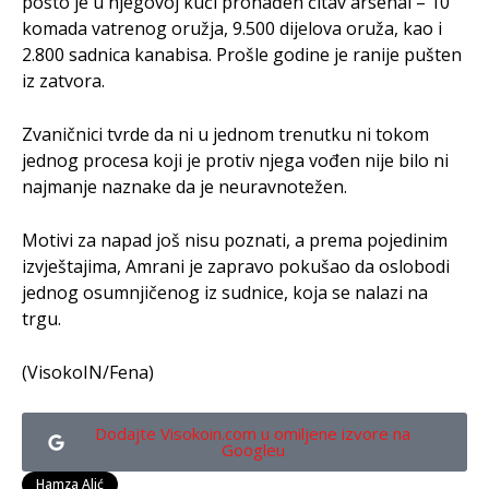
pošto je u njegovoj kući pronađen čitav arsenal – 10
komada vatrenog oružja, 9.500 dijelova oruža, kao i
2.800 sadnica kanabisa. Prošle godine je ranije pušten
iz zatvora.
Zvaničnici tvrde da ni u jednom trenutku ni tokom
jednog procesa koji je protiv njega vođen nije bilo ni
najmanje naznake da je neuravnotežen.
Motivi za napad još nisu poznati, a prema pojedinim
izvještajima, Amrani je zapravo pokušao da oslobodi
jednog osumnjičenog iz sudnice, koja se nalazi na
trgu.
(VisokoIN/Fena)
Dodajte Visokoin.com u omiljene izvore na
Googleu
Hamza Alić