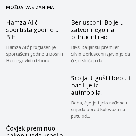
MOŽDA VAS ZANIMA
Hamza Alić
Berlusconi: Bolje u
sportista godine u
zatvor nego na
BiH
prinudni rad
Hamza Alić proglašen je
Bivši italijanski premijer
sportašem godine u Bosni i
Silvio Berlusconi izjavio je da
Hercegovini u izboru...
će, u slučaju da...
Srbija: Ugušili bebu i
bacili je iz
autmobila!
Beba, čije je tijelo nađeno u
srijedu pored kolovoza na
putu od...
Čovjek preminuo
nakon ujeda krpelja