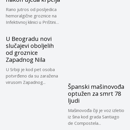
Rano jutros od posljedica
hemoralgične groznice na
Infektivnoj klinici u Prištini
preminuo...
U Beogradu novi
slučajevi oboljelih
od groznice
Zapadnog Nila
U Srbiji je kod pet osoba
potvrđeno da su zaražena
virusom Zapadnog...
Španski mašinovođa
optužen za smrt 78
ljudi
Mašinovođa čiji je voz izletio
iz šina kod grada Santiago
de Compostela...