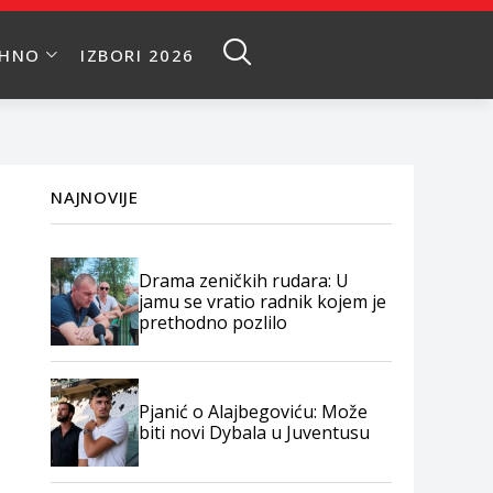
EHNO
IZBORI 2026
NAJNOVIJE
Drama zeničkih rudara: U
jamu se vratio radnik kojem je
prethodno pozlilo
Pjanić o Alajbegoviću: Može
biti novi Dybala u Juventusu