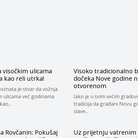
a visočkim ulicama
Visoko tradicionalno 
a kao reli utrka!
dočeka Nove godine n
otvorenom
oznata je stvar da vožnja
m ulicama već godinama
Iako je u svim većim grado
kao...
tradicija da građani Novu g
slave...
ja Rovčanin: Pokušaj
Uz prijetnju vatrenim