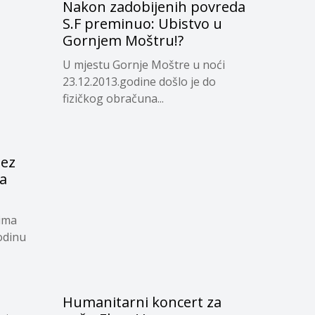
Nakon zadobijenih povreda
S.F preminuo: Ubistvo u
Gornjem Moštru!?
U mjestu Gornje Moštre u noći
23.12.2013.godine došlo je do
fizičkog obračuna...
bez
a
vima
odinu
Humanitarni koncert za