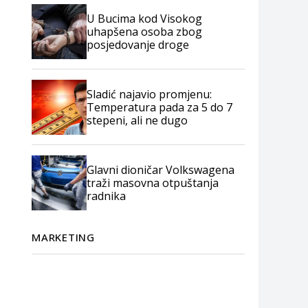
U Bucima kod Visokog
uhapšena osoba zbog
posjedovanje droge
Sladić najavio promjenu:
Temperatura pada za 5 do 7
stepeni, ali ne dugo
Glavni dioničar Volkswagena
traži masovna otpuštanja
radnika
MARKETING