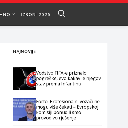
EHNO
IZBORI 2026
NAJNOVIJE
Vodstvo FIFA-e priznalo
pogreške, evo kakav je njegov
stav prema Infantinu
Forto: Profesionalni vozači ne
mogu više čekati – Evropskoj
komisiji ponudili smo
provodivo rješenje