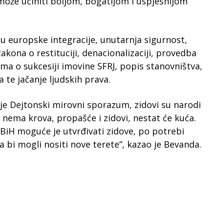
može učiniti boljom, bogatijom i uspješnijom
 su europske integracije, unutarnja sigurnost,
akona o restituciji, denacionalizaciji, provedba
ma o sukcesiji imovine SFRJ, popis stanovništva,
 te jačanje ljudskih prava.
 je Dejtonski mirovni sporazum, zidovi su narodi
o nema krova, propašće i zidovi, nestat će kuća.
BiH moguće je utvrđivati zidove, po potrebi
da bi mogli nositi nove terete”, kazao je Bevanda.