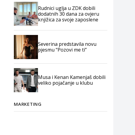
Rudnici uglja u ZDK dobili
dodatnih 30 dana za ovjeru
knjižica za svoje zaposlene
Severina predstavila novu
pjesmu “Pozovi me ti”
Musa i Kenan Kamenjaš dobili
veliko pojačanje u klubu
MARKETING