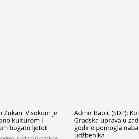
n Zukan: Visokom je
Admir Babić (SDP): Kol
bno kulturom i
Gradska uprava u zadn
m bogato ljeto!!
godine pomogla naba
udžbenika
jednjoj sjednici Gradskog