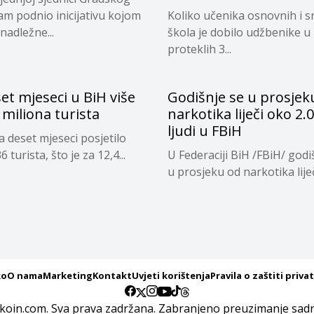
sam podnio inicijativu kojom
Koliko učenika osnovnih i s
nadležne...
škola je dobilo udžbenike u
proteklih 3...
et mjeseci u BiH više
Godišnje se u prosjek
 miliona turista
narkotika liječi oko 2.
ljudi u FBiH
a deset mjeseci posjetilo
6 turista, što je za 12,4...
U Federaciji BiH /FBiH/ godi
u prosjeku od narkotika liječ
ko
O nama
Marketing
Kontakt
Uvjeti korištenja
Pravila o zaštiti priva
koin.com. Sva prava zadržana. Zabranjeno preuzimanje sadrž