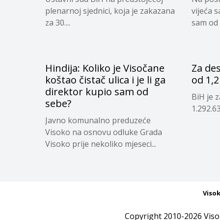
plenarnoj sjednici, koja je zakazana
vijeća 
za 30....
sam od 
Hindija: Koliko je Visočane
Za des
koštao čistač ulica i je li ga
od 1,2
direktor kupio sam od
BiH je z
sebe?
1.292.63
Javno komunalno preduzeće
Visoko na osnovu odluke Grada
Visoko prije nekoliko mjeseci...
Viso
Copyright 2010-2026 Viso