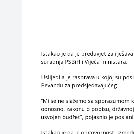
Istakao je da je preduvjet za rješa
suradnja PSBiH i Vijeća ministara.
Uslijedila je rasprava u kojoj su pos
Bevandu za predsjedavajućeg.
“Mi se ne slažemo sa sporazumom koji
odnosno, zakonu o popisu, državnoj 
usvojen budžet”, pojasnio je poslanik
Istakao je da je odgovornost, izmeđ