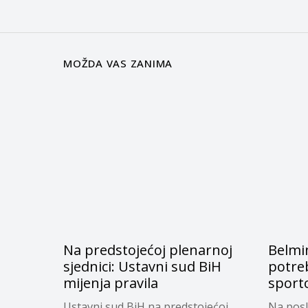
MOŽDA VAS ZANIMA
Na predstojećoj plenarnoj
Belmi
sjednici: Ustavni sud BiH
potre
mijenja pravila
sporto
Ustavni sud BiH na predstojećoj
Na posl