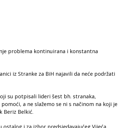
vanje problema kontinuirana i konstantna
lanici iz Stranke za BiH najavili da neće podržati
 su potpisali lideri šest bh. stranaka,
pomoći, a ne slažemo se ni s načinom na koji je
 Beriz Belkić.
u ostalog i za izbor predsjedavajućeg Vijeća