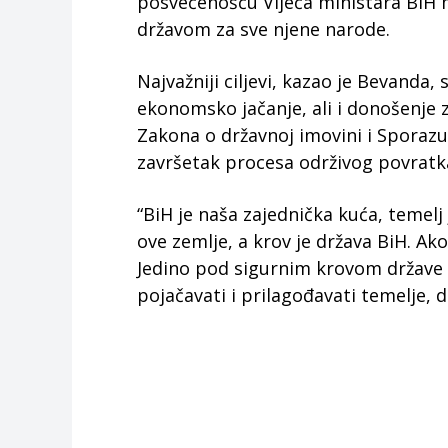
posvećenošću Vijeća ministara BiH 
državom za sve njene narode.
Najvažniji ciljevi, kazao je Bevanda,
ekonomsko jačanje, ali i donošenje z
Zakona o državnoj imovini i Sporazu
završetak procesa održivog povratka
“BiH je naša zajednička kuća, temelj
ove zemlje, a krov je država BiH. Ak
Jedino pod sigurnim krovom države 
pojačavati i prilagođavati temelje, 