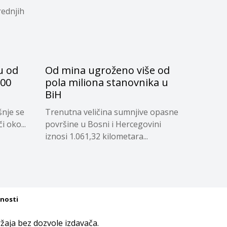
rednjih
u od
Od mina ugroženo više od
000
pola miliona stanovnika u
BiH
šnje se
Trenutna veličina sumnjive opasne
i oko...
površine u Bosni i Hercegovini
iznosi 1.061,32 kilometara...
tnosti
aja bez dozvole izdavača.