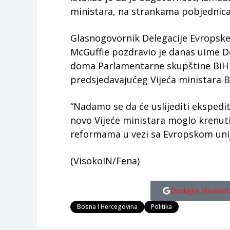
ministara, na strankama pobjednic
Glasnogovornik Delegacije Evropske 
McGuffie pozdravio je danas uime D
doma Parlamentarne skupštine BiH 
predsjedavajućeg Vijeća ministara B
“Nadamo se da će uslijediti ekspedit
novo Vijeće ministara moglo krenu
reformama u vezi sa Evropskom unij
(VisokoIN/Fena)
Dodajte Visokoin
Bosna I Hercegovina
Politika