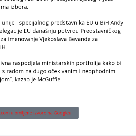
ama izbora.
unije i specijalnog predstavnika EU u BiH Andy
elegacije EU današnju potvrdu Predstavničkog
za imenovanje Vjekoslava Bevande za
iH.
ivna raspodjela ministarskih portfolija kako bi
ti s radom na dugo očekivanim i neophodnim
om”, kazao je McGuffie.
.com u omiljene izvore na Googleu