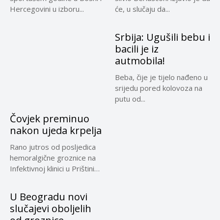
Hercegovini u izboru...
će, u slučaju da...
Srbija: Ugušili bebu i
bacili je iz
autmobila!
Beba, čije je tijelo nađeno u
srijedu pored kolovoza na
putu od...
Čovjek preminuo
nakon ujeda krpelja
Rano jutros od posljedica
hemoralgične groznice na
Infektivnoj klinici u Prištini
preminuo...
U Beogradu novi
slučajevi oboljelih