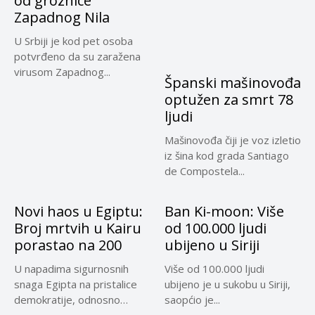
od groznice
Zapadnog Nila
U Srbiji je kod pet osoba
potvrđeno da su zaražena
virusom Zapadnog...
Španski mašinovođa
optužen za smrt 78
ljudi
Mašinovođa čiji je voz izletio
iz šina kod grada Santiago
de Compostela...
Novi haos u Egiptu:
Ban Ki-moon: Više
Broj mrtvih u Kairu
od 100.000 ljudi
porastao na 200
ubijeno u Siriji
U napadima sigurnosnih
Više od 100.000 ljudi
snaga Egipta na pristalice
ubijeno je u sukobu u Siriji,
demokratije, odnosno
saopćio je...