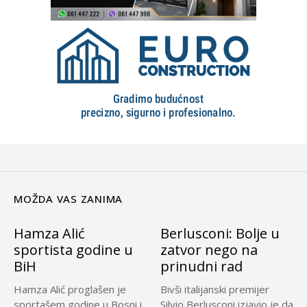
MOŽDA VAS ZANIMA
Hamza Alić
Berlusconi: Bolje u
sportista godine u
zatvor nego na
BiH
prinudni rad
Hamza Alić proglašen je
Bivši italijanski premijer
sportašem godine u Bosni i
Silvio Berlusconi izjavio je da