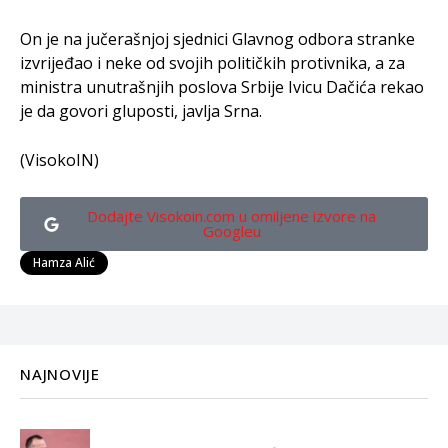
On je na jučerašnjoj sjednici Glavnog odbora stranke
izvrijeđao i neke od svojih političkih protivnika, a za
ministra unutrašnjih poslova Srbije Ivicu Dačića rekao
je da govori gluposti, javlja Srna.
(VisokoIN)
Dodajte Visokoin.com u omiljene izvore na
Googleu
Hamza Alić
NAJNOVIJE