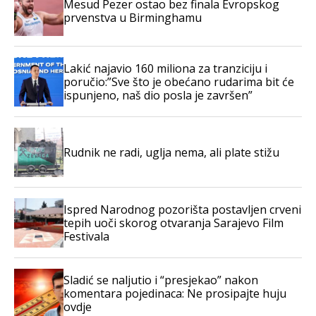
Mesud Pezer ostao bez finala Evropskog
prvenstva u Birminghamu
Lakić najavio 160 miliona za tranziciju i
poručio:”Sve što je obećano rudarima bit će
ispunjeno, naš dio posla je završen”
Rudnik ne radi, uglja nema, ali plate stižu
Ispred Narodnog pozorišta postavljen crveni
tepih uoči skorog otvaranja Sarajevo Film
Festivala
Sladić se naljutio i “presjekao” nakon
komentara pojedinaca: Ne prosipajte huju
ovdje