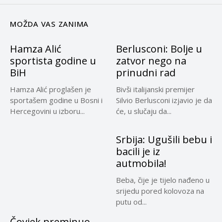
MOŽDA VAS ZANIMA
Hamza Alić
Berlusconi: Bolje u
sportista godine u
zatvor nego na
BiH
prinudni rad
Hamza Alić proglašen je
Bivši italijanski premijer
sportašem godine u Bosni i
Silvio Berlusconi izjavio je da
Hercegovini u izboru...
će, u slučaju da...
Srbija: Ugušili bebu i
bacili je iz
autmobila!
Beba, čije je tijelo nađeno u
srijedu pored kolovoza na
putu od...
Čovjek preminuo