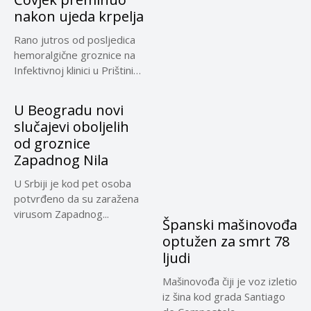
nakon ujeda krpelja
Rano jutros od posljedica
hemoralgične groznice na
Infektivnoj klinici u Prištini
preminuo...
U Beogradu novi
slučajevi oboljelih
od groznice
Zapadnog Nila
U Srbiji je kod pet osoba
potvrđeno da su zaražena
virusom Zapadnog...
Španski mašinovođa
optužen za smrt 78
ljudi
Mašinovođa čiji je voz izletio
iz šina kod grada Santiago