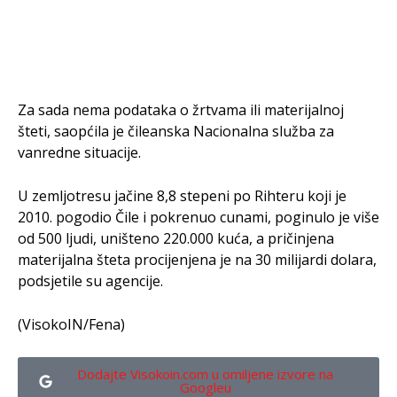
Za sada nema podataka o žrtvama ili materijalnoj
šteti, saopćila je čileanska Nacionalna služba za
vanredne situacije.
U zemljotresu jačine 8,8 stepeni po Rihteru koji je
2010. pogodio Čile i pokrenuo cunami, poginulo je više
od 500 ljudi, uništeno 220.000 kuća, a pričinjena
materijalna šteta procijenjena je na 30 milijardi dolara,
podsjetile su agencije.
(VisokoIN/Fena)
Dodajte Visokoin.com u omiljene izvore na
Googleu