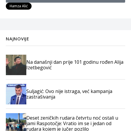
Hamza Alić
NAJNOVIJE
Na današnji dan prije 101 godinu rođen Alija
Izetbegović
Suljagić: Ovo nije istraga, već kampanja
zastrašivanja
Deset zeničkih rudara četvrtu noć ostali u
jami Raspotočje: Vratio im se i jedan od
rudara kojem je jučer pozlilo