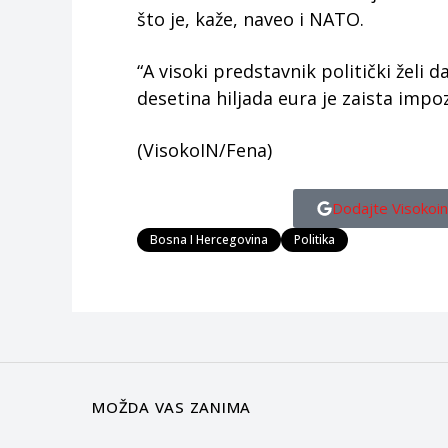
što je, kaže, naveo i NATO.
“A visoki predstavnik politički želi d
desetina hiljada eura je zaista impo
(VisokoIN/Fena)
Dodajte Visokoin
Bosna I Hercegovina
Politika
MOŽDA VAS ZANIMA