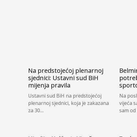
Na predstojećoj plenarnoj
Belmi
sjednici: Ustavni sud BiH
potre
mijenja pravila
sporto
Ustavni sud BiH na predstojećoj
Na posl
plenarnoj sjednici, koja je zakazana
vijeća 
za 30....
sam od 