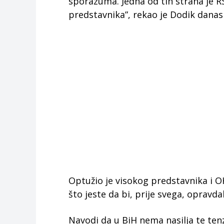
sporazuma. Jedna od tih strana je RS
predstavnika”, rekao je Dodik danas
Optužio je visokog predstavnika i O
što jeste da bi, prije svega, opravdal
Navodi da u BiH nema nasilja te tenzi