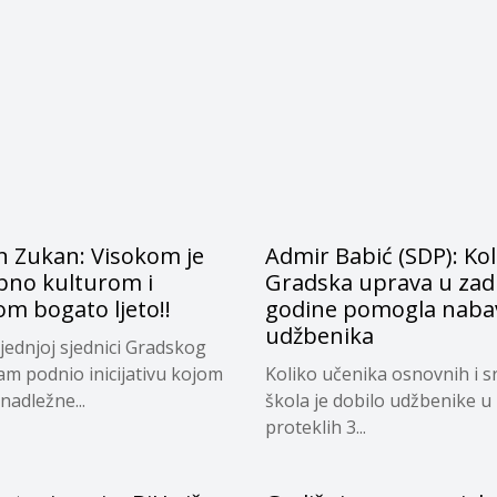
n Zukan: Visokom je
Admir Babić (SDP): Kol
bno kulturom i
Gradska uprava u zadn
m bogato ljeto!!
godine pomogla naba
udžbenika
jednjoj sjednici Gradskog
sam podnio inicijativu kojom
Koliko učenika osnovnih i s
nadležne...
škola je dobilo udžbenike u
proteklih 3...