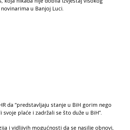
, koja nikada nije dobila izvještaj visokog
 novinarima u Banjoj Luci.
HR da “predstavljaju stanje u BiH gorim nego
i svoje plaće i zadržali se što duže u BiH”.
ja i vidljivih mogućnosti da se nasilje obnovi,