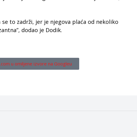
a se to zadrži, jer je njegova plaća od nekoliko
zantna”, dodao je Dodik.
.com u omiljene izvore na Googleu