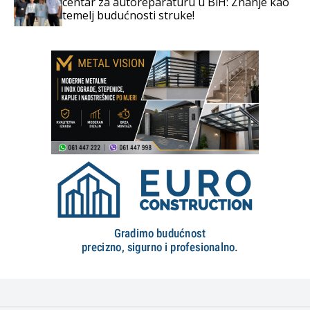
centar za autoreparaturu u BiH: Znanje kao
temelj budućnosti struke!