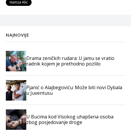
Hamza Alić
NAJNOVIJE
Drama zeničkih rudara: U jamu se vratio
radnik kojem je prethodno pozlilo
Pjanić o Alajbegoviću: Može biti novi Dybala
u Juventusu
U Bucima kod Visokog uhapšena osoba
zbog posjedovanje droge