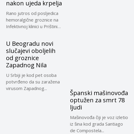
nakon ujeda krpelja
Rano jutros od posljedica
hemoralgične groznice na
Infektivnoj klinici u Prištini
preminuo...
U Beogradu novi
slučajevi oboljelih
od groznice
Zapadnog Nila
U Srbiji je kod pet osoba
potvrđeno da su zaražena
virusom Zapadnog...
Španski mašinovođa
optužen za smrt 78
ljudi
Mašinovođa čiji je voz izletio
iz šina kod grada Santiago
de Compostela...