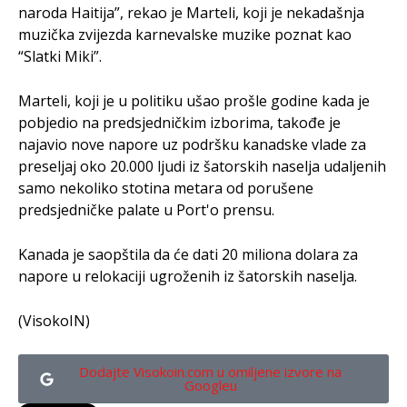
naroda Haitija”, rekao je Marteli, koji je nekadašnja
muzička zvijezda karnevalske muzike poznat kao
“Slatki Miki”.
Marteli, koji je u politiku ušao prošle godine kada je
pobjedio na predsjedničkim izborima, takođe je
najavio nove napore uz podršku kanadske vlade za
preseljaj oko 20.000 ljudi iz šatorskih naselja udaljenih
samo nekoliko stotina metara od porušene
predsjedničke palate u Port'o prensu.
Kanada je saopštila da će dati 20 miliona dolara za
napore u relokaciji ugroženih iz šatorskih naselja.
(VisokoIN)
Dodajte Visokoin.com u omiljene izvore na
Googleu