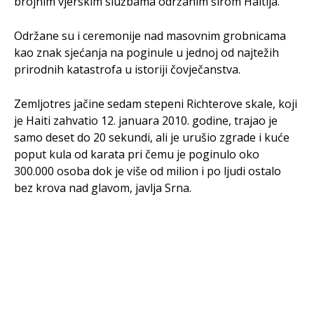
brojnim vjerskim službama održanim širom Haitija.
Održane su i ceremonije nad masovnim grobnicama
kao znak sjećanja na poginule u jednoj od najtežih
prirodnih katastrofa u istoriji čovječanstva.
Zemljotres jačine sedam stepeni Richterove skale, koji
je Haiti zahvatio 12. januara 2010. godine, trajao je
samo deset do 20 sekundi, ali je urušio zgrade i kuće
poput kula od karata pri čemu je poginulo oko
300.000 osoba dok je više od milion i po ljudi ostalo
bez krova nad glavom, javlja Srna.