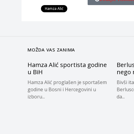
Hamza Alić
MOŽDA VAS ZANIMA
Hamza Alić sportista godine
Berlus
u BiH
nego 
Hamza Alić proglašen je sportašem
Bivši it
godine u Bosni i Hercegovini u
Berlusco
izboru...
da...