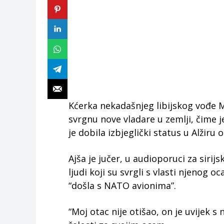
Kćerka nekadašnjeg libijskog vođe M
svrgnu nove vladare u zemlji, čime 
je dobila izbjeglički status u Alžiru 
Ajša je jučer, u audioporuci za sirij
ljudi koji su svrgli s vlasti njenog o
“došla s NATO avionima”.
“Moj otac nije otišao, on je uvijek s