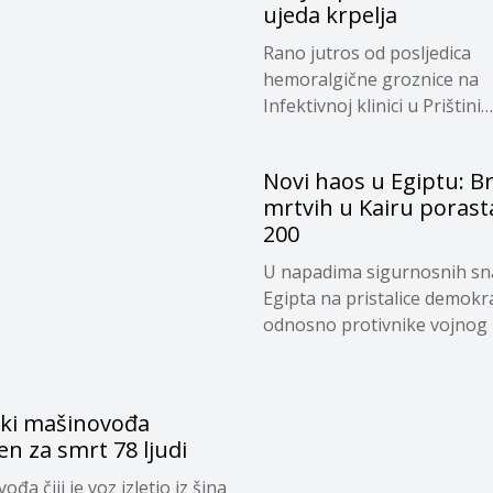
ujeda krpelja
Rano jutros od posljedica
hemoralgične groznice na
Infektivnoj klinici u Prištini
preminuo...
Novi haos u Egiptu: Br
mrtvih u Kairu porast
200
U napadima sigurnosnih s
Egipta na pristalice demokra
odnosno protivnike vojnog u
ki mašinovođa
n za smrt 78 ljudi
đa čiji je voz izletio iz šina