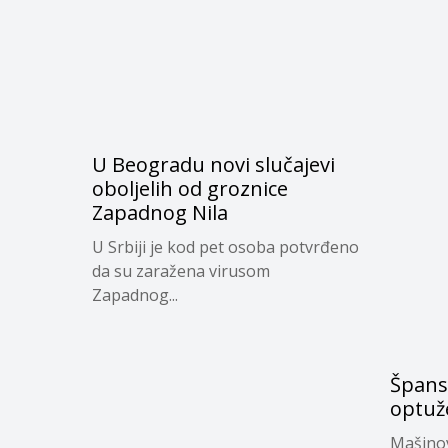
U Beogradu novi slučajevi
oboljelih od groznice
Zapadnog Nila
U Srbiji je kod pet osoba potvrđeno
da su zaražena virusom
Zapadnog...
Špans
optuže
Mašinovo