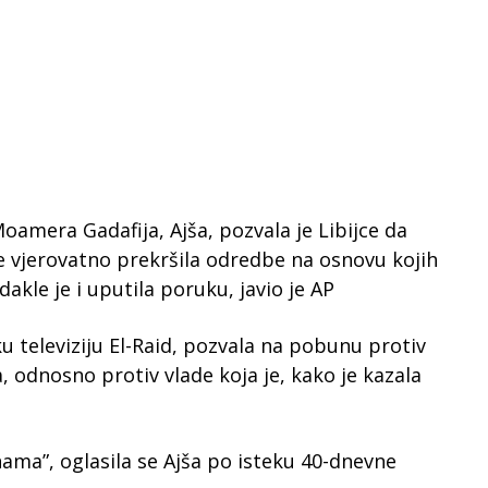
oamera Gadafija, Ajša, pozvala je Libijce da
je vjerovatno prekršila odredbe na osnovu kojih
odakle je i uputila poruku, javio je AP
sku televiziju El-Raid, pozvala na pobunu protiv
ca, odnosno protiv vlade koja je, kako je kazala
 nama”, oglasila se Ajša po isteku 40-dnevne