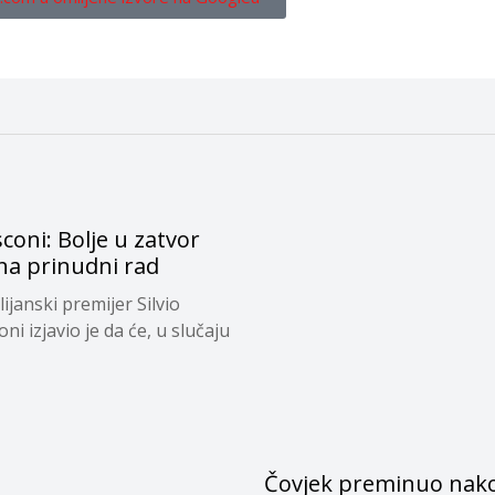
coni: Bolje u zatvor
na prinudni rad
alijanski premijer Silvio
ni izjavio je da će, u slučaju
Čovjek preminuo nak