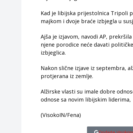
Kad je libijska prijestolnica Tripoli
majkom i dvoje braće izbjegla u susj
Ajša je izjavom, navodi AP, prekršila
njene porodice neće davati političke
izbjeglica.
Nakon slične izjave iz septembra, alž
protjerana iz zemlje.
Alžirske vlasti su imale dobre odno
odnose sa novim libijskim liderima, 
(VisokoIN/Fena)
Dodajte Visokoin