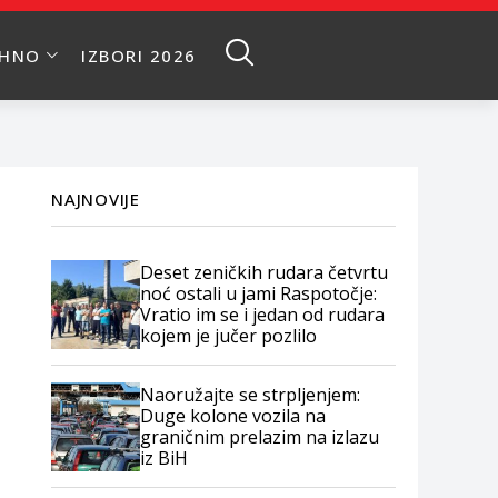
EHNO
IZBORI 2026
NAJNOVIJE
Deset zeničkih rudara četvrtu
noć ostali u jami Raspotočje:
Vratio im se i jedan od rudara
kojem je jučer pozlilo
Naoružajte se strpljenjem:
Duge kolone vozila na
graničnim prelazim na izlazu
iz BiH