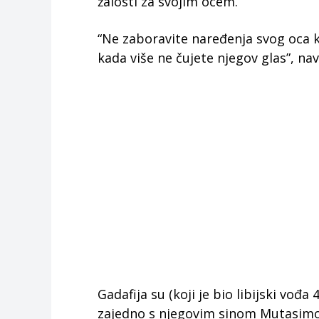
žalosti za svojim ocem.
“Ne zaboravite naređenja svog oca ko
kada više ne čujete njegov glas”, nav
Gadafija su (koji je bio libijski vođa
zajedno s njegovim sinom Mutasim