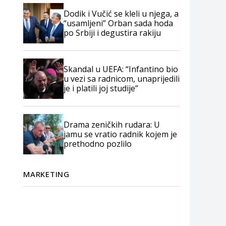
Dodik i Vučić se kleli u njega, a
“usamljeni” Orban sada hoda
po Srbiji i degustira rakiju
Skandal u UEFA: “Infantino bio
u vezi sa radnicom, unaprijedili
je i platili joj studije”
Drama zeničkih rudara: U
jamu se vratio radnik kojem je
prethodno pozlilo
MARKETING