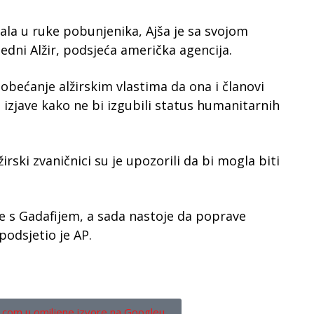
 pala u ruke pobunjenika, Ajša je sa svojom
edni Alžir, podsjeća američka agencija.
 obećanje alžirskim vlastima da ona i članovi
 izjave kako ne bi izgubili status humanitarnih
irski zvaničnici su je upozorili da bi mogla biti
se s Gadafijem, a sada nastoje da poprave
podsjetio je AP.
.com u omiljene izvore na Googleu