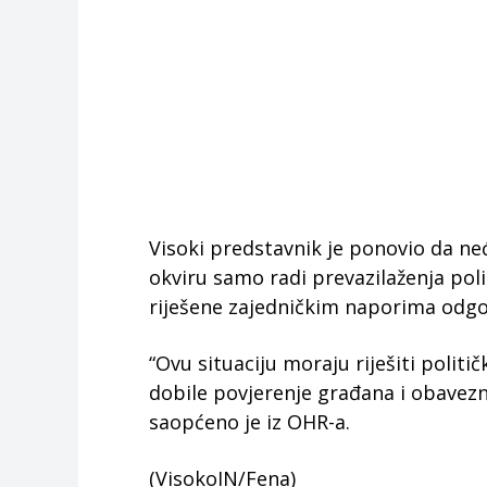
Visoki predstavnik je ponovio da 
okviru samo radi prevazilaženja poli
riješene zajedničkim naporima odgov
“Ovu situaciju moraju riješiti polit
dobile povjerenje građana i obavez
saopćeno je iz OHR-a.
(VisokoIN/Fena)