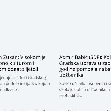
n Zukan: Visokom je
Admir Babić (SDP): Kol
bno kulturom i
Gradska uprava u zadn
m bogato ljeto!!
godine pomogla naba
udžbenika
jednjoj sjednici Gradskog
sam podnio inicijativu kojom
Koliko učenika osnovnih i s
nadležne...
škola je dobilo udžbenike u
proteklih 3...