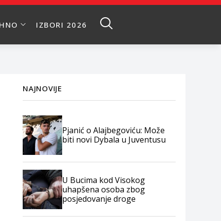
EHNO
IZBORI 2026
NAJNOVIJE
Pjanić o Alajbegoviću: Može
biti novi Dybala u Juventusu
U Bucima kod Visokog
uhapšena osoba zbog
posjedovanje droge