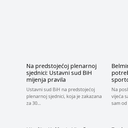
Na predstojećoj plenarnoj
Belmi
sjednici: Ustavni sud BiH
potre
mijenja pravila
sporto
Ustavni sud BiH na predstojećoj
Na posl
plenarnoj sjednici, koja je zakazana
vijeća 
za 30....
sam od 