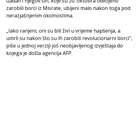
Gadafi i njegov sin, koje su 20. oktobra odvojeno
zarobili borci iz Misrate, ubijeni malo nakon toga pod
nerazjašnjenim okolnostima.
„Iako ranjeni, oni su bili živi u vrijeme hapšenja, a
umrli su nakon što su ih zarobili revolucionarni borci“,
piše u jednoj verziji još neobjavljenog izvještaja do
kojega je došla agencija AFP.