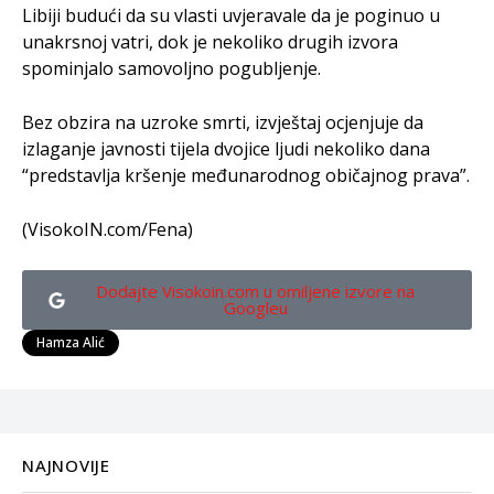
Libiji budući da su vlasti uvjeravale da je poginuo u
unakrsnoj vatri, dok je nekoliko drugih izvora
spominjalo samovoljno pogubljenje.
Bez obzira na uzroke smrti, izvještaj ocjenjuje da
izlaganje javnosti tijela dvojice ljudi nekoliko dana
“predstavlja kršenje međunarodnog običajnog prava”.
(VisokoIN.com/Fena)
Dodajte Visokoin.com u omiljene izvore na
Googleu
Hamza Alić
NAJNOVIJE