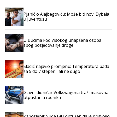
Pjanić o Alajbegoviću: Može biti novi Dybala
u Juventusu
U Bucima kod Visokog uhapšena osoba
zbog posjedovanje droge
Sladić najavio promjenu: Temperatura pada
za 5 do 7 stepeni, ali ne dugo
Glavni dioničar Volkswagena traži masovna
otpuštanja radnika
Zaposlenik Suda BiH optužen da je prisvojio