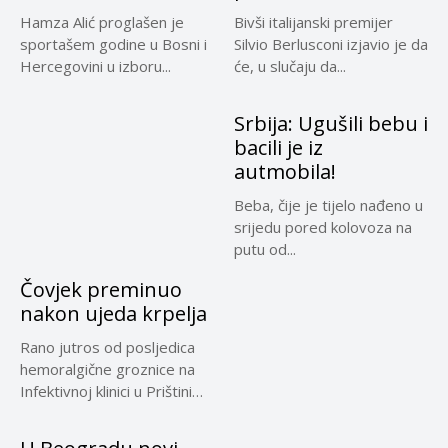
Hamza Alić proglašen je
Bivši italijanski premijer
sportašem godine u Bosni i
Silvio Berlusconi izjavio je da
Hercegovini u izboru...
će, u slučaju da...
Srbija: Ugušili bebu i
bacili je iz
autmobila!
Beba, čije je tijelo nađeno u
srijedu pored kolovoza na
putu od...
Čovjek preminuo
nakon ujeda krpelja
Rano jutros od posljedica
hemoralgične groznice na
Infektivnoj klinici u Prištini
preminuo...