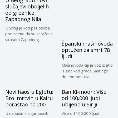
U Beogradu novi
slučajevi oboljelih
od groznice
Zapadnog Nila
U Srbiji je kod pet osoba
potvrđeno da su zaražena
virusom Zapadnog...
Španski mašinovođa
optužen za smrt 78
ljudi
Mašinovođa čiji je voz izletio
iz šina kod grada Santiago
de Compostela...
Novi haos u Egiptu:
Ban Ki-moon: Više
Broj mrtvih u Kairu
od 100.000 ljudi
porastao na 200
ubijeno u Siriji
U napadima sigurnosnih
Više od 100.000 ljudi