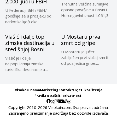
2.000 ljudi u FBiH
Trenutna veličina sumnjive
opasne površine u Bosni i
U Federaciji BiH /FBiH/
Hercegovini iznosi 1.061,32
godišnje se u prosjeku od
kilometara...
narkotika liječi oko...
Vlašić i dalje top
U Mostaru prva
zimska destinacija u
smrt od gripe
središnjoj Bosni
U Mostaru je jučer
zabilježen prvi slučaj smrti
Vlašić je i dalje
od posljedica gripe.
najpopularnija zimska
Preminula...
turistička destinacije u
središnjoj Bosni, a...
Visoko
O nama
Marketing
Kontakt
Uvjeti korištenja
Pravila o zaštiti privatnosti
Copyright 2010-2026 Visokoin.com. Sva prava zadržana.
Zabranjeno preuzimanje sadržaja bez dozvole izdavača.