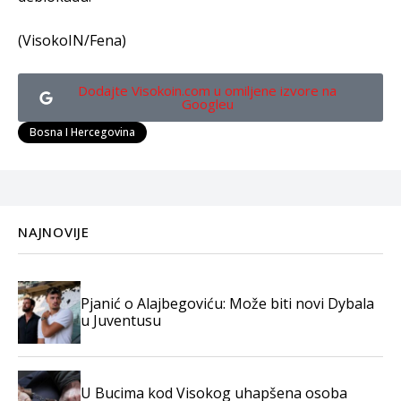
(VisokoIN/Fena)
Dodajte Visokoin.com u omiljene izvore na
Googleu
Bosna I Hercegovina
NAJNOVIJE
Pjanić o Alajbegoviću: Može biti novi Dybala
u Juventusu
U Bucima kod Visokog uhapšena osoba