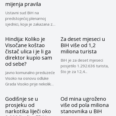
mijenja pravila
Ustavni sud BiH na
predstojećoj plenarnoj
sjednici, koja je zakazana za
30....
Hindija: Koliko je
Za deset mjeseci u
Visočane koštao
BiH više od 1,2
čistač ulica i je li ga
miliona turista
direktor kupio sam
BiH je za deset mjeseci
od sebe?
posjetilo 1.292.636 turista,
što je za 12,4...
Javno komunalno preduzeće
Visoko na osnovu odluke
Grada Visoko prije nekoliko
mjeseci...
Godišnje se u
Od mina ugroženo
prosjeku od
više od pola miliona
narkotika liječi oko
stanovnika u BiH