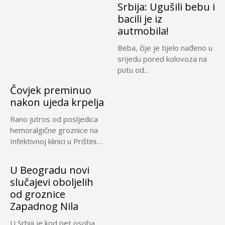
Srbija: Ugušili bebu i
bacili je iz
autmobila!
Beba, čije je tijelo nađeno u
srijedu pored kolovoza na
putu od...
Čovjek preminuo
nakon ujeda krpelja
Rano jutros od posljedica
hemoralgične groznice na
Infektivnoj klinici u Prištini
preminuo...
U Beogradu novi
slučajevi oboljelih
od groznice
Zapadnog Nila
U Srbiji je kod pet osoba