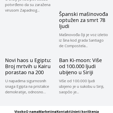
potvrđeno da su zaražena
virusom Zapadnog...
Španski mašinovođa
optužen za smrt 78
ljudi
Mašinovođa čiji je voz izletio
iz šina kod grada Santiago
de Compostela...
Novi haos u Egiptu:
Ban Ki-moon: Više
Broj mrtvih u Kairu
od 100.000 ljudi
porastao na 200
ubijeno u Siriji
U napadima sigurnosnih
Više od 100.000 ljudi
snaga Egipta na pristalice
ubijeno je u sukobu u Siriji,
demokratije, odnosno
saopćio je...
protivnike vojnog udara,...
Visoko
O nama
Marketing
Kontakt
Uvjeti korištenja