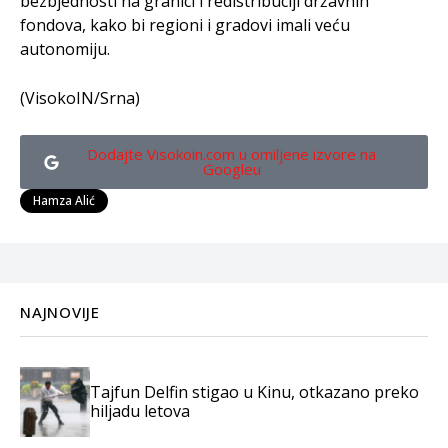
bezbjednosti na granici i redistribuciji državnih
fondova, kako bi regioni i gradovi imali veću
autonomiju.
(VisokoIN/Srna)
Dodajte Visokoin.com u omiljene izvore na
Googleu
Hamza Alić
NAJNOVIJE
Tajfun Delfin stigao u Kinu, otkazano preko
hiljadu letova