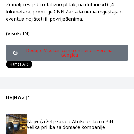
Zemoljtres je bi relativno plitak, na dubini od 6,4
kilometara, prenio je CNN.Za sada nema izvještaja o
eventualnoj šteti ili povrijeđenima.
(VisokoIN)
Dodajte Visokoin.com u omiljene izvore na
Googleu
Hamza Alić
NAJNOVIJE
Najveća željezara iz Afrike dolazi u BiH,
velika prilika za domaće kompanije