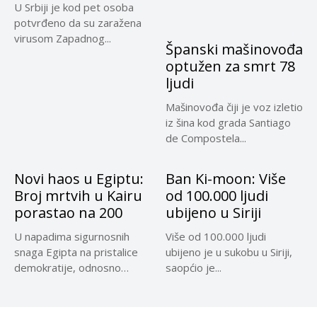
U Srbiji je kod pet osoba
potvrđeno da su zaražena
virusom Zapadnog...
Španski mašinovođa
optužen za smrt 78
ljudi
Mašinovođa čiji je voz izletio
iz šina kod grada Santiago
de Compostela...
Novi haos u Egiptu:
Ban Ki-moon: Više
Broj mrtvih u Kairu
od 100.000 ljudi
porastao na 200
ubijeno u Siriji
U napadima sigurnosnih
Više od 100.000 ljudi
snaga Egipta na pristalice
ubijeno je u sukobu u Siriji,
demokratije, odnosno
saopćio je...
protivnike vojnog udara,...