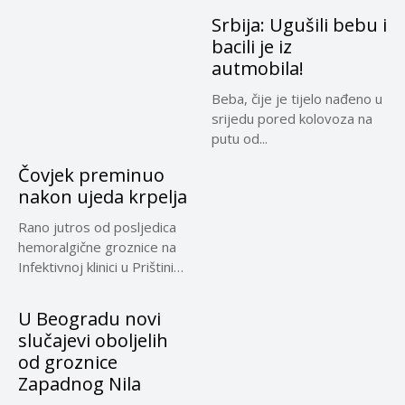
Srbija: Ugušili bebu i
bacili je iz
autmobila!
Beba, čije je tijelo nađeno u
srijedu pored kolovoza na
putu od...
Čovjek preminuo
nakon ujeda krpelja
Rano jutros od posljedica
hemoralgične groznice na
Infektivnoj klinici u Prištini
preminuo...
U Beogradu novi
slučajevi oboljelih
od groznice
Zapadnog Nila