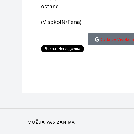
ostane.
(VisokoIN/Fena)
Dodajte Visokoin
Bosna I Hercegovina
MOŽDA VAS ZANIMA