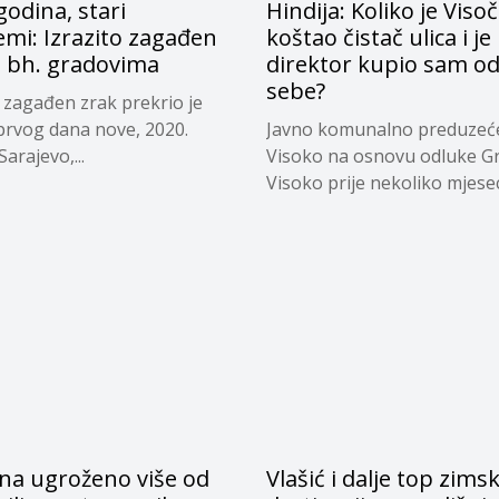
odina, stari
Hindija: Koliko je Viso
mi: Izrazito zagađen
koštao čistač ulica i je 
u bh. gradovima
direktor kupio sam o
sebe?
o zagađen zrak prekrio je
 prvog dana nove, 2020.
Javno komunalno preduzeć
arajevo,...
Visoko na osnovu odluke G
Visoko prije nekoliko mjeseci
na ugroženo više od
Vlašić i dalje top zims