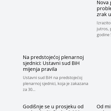
Nova g
proble
zrak 
Izrazit
jutros,
godine S
Na predstojećoj plenarnoj
sjednici: Ustavni sud BiH
mijenja pravila
Ustavni sud BiH na predstojećoj
plenarnoj sjednici, koja je zakazana
za 30....
Godišnje se u prosjeku od
Od mi