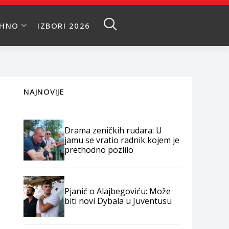
EHNO
IZBORI 2026
NAJNOVIJE
Drama zeničkih rudara: U
jamu se vratio radnik kojem je
prethodno pozlilo
Pjanić o Alajbegoviću: Može
biti novi Dybala u Juventusu