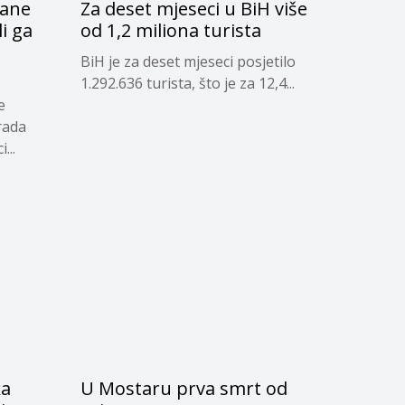
čane
Za deset mjeseci u BiH više
li ga
od 1,2 miliona turista
d
BiH je za deset mjeseci posjetilo
1.292.636 turista, što je za 12,4...
e
rada
...
ka
U Mostaru prva smrt od