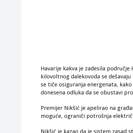
Havarije kakva je zadesila područje
kilovoltnog dalekovoda se dešavaju i 
se tiče osiguranja energenata, kako 
donesena odluka da se obustavi prod
Premijer Nikšić je apelirao na građan
moguće, ograniči potrošnja električn
Nikšić je kazao da je sistem zasad st