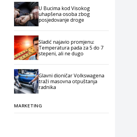
U Bucima kod Visokog
uhapšena osoba zbog
posjedovanje droge
Sladić najavio promjenu:
Temperatura pada za 5 do 7
stepeni, ali ne dugo
Glavni dioničar Volkswagena
traži masovna otpuštanja
radnika
MARKETING