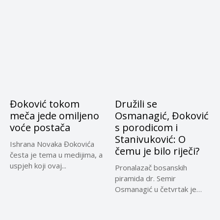
nekretnina...
Đoković tokom
Družili se
meča jede omiljeno
Osmanagić, Đoković
voće postača
s porodicom i
Stanivuković: O
Ishrana Novaka Đokovića
čemu je bilo riječi?
česta je tema u medijima, a
uspjeh koji ovaj...
Pronalazač bosanskih
piramida dr. Semir
Osmanagić u četvrtak je
održao izuzetno uspješno...