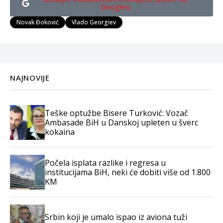
Googleu
Novak Đoković
Vlado Georgiev
NAJNOVIJE
Teške optužbe Bisere Turković: Vozač
Ambasade BiH u Danskoj upleten u šverc
kokaina
Počela isplata razlike i regresa u
institucijama BiH, neki će dobiti više od 1.800
KM
Srbin koji je umalo ispao iz aviona tuži