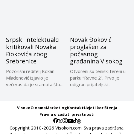
Srpski intelektualci
Novak Đoković
kritikovali Novaka
proglašen za
Đokovića zbog
počasnog
Srebrenice
građanina Visokog
Pozorišni reditelj Kokan
Otvoreni su teniski tereni u
Mladenović izjavio je
parku “Ravne 2”. Prvo je
večeras da je sramota što
odigran prijateljski...
je...
Visoko
O nama
Marketing
Kontakt
Uvjeti korištenja
Pravila o zaštiti privatnosti
Copyright 2010-2026 Visokoin.com. Sva prava zadržana.