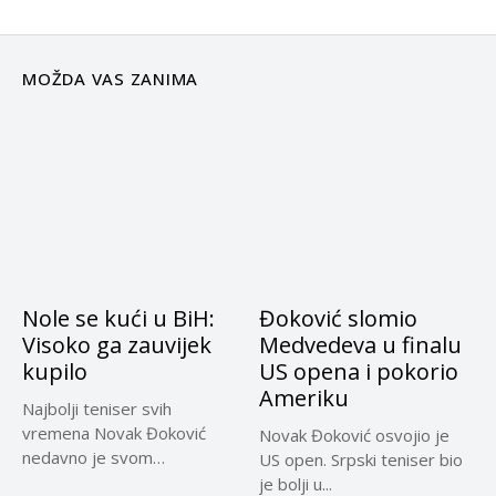
MOŽDA VAS ZANIMA
Nole se kući u BiH:
Đoković slomio
Visoko ga zauvijek
Medvedeva u finalu
kupilo
US opena i pokorio
Ameriku
Najbolji teniser svih
vremena Novak Đoković
Novak Đoković osvojio je
nedavno je svom
US open. Srpski teniser bio
impozantnom spisku
je bolji u...