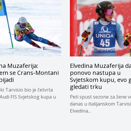
na Muzaferija:
Elvedina Muzaferija d
em se Crans-Montani
ponovo nastupa u
pijadi
Svjetskom kupu, evo 
gledati trku
ski Tarvisio bio je četvrta
 Audi FIS Svjetskog kupa u
Peti spust sezone za žene v
danas u italijanskom Tarvisi
Elvedina...