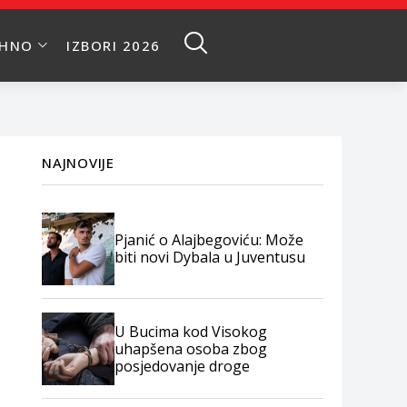
EHNO
IZBORI 2026
NAJNOVIJE
Pjanić o Alajbegoviću: Može
biti novi Dybala u Juventusu
U Bucima kod Visokog
uhapšena osoba zbog
posjedovanje droge