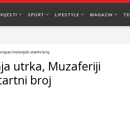
VIJESTI
SPORT
LIFESTYLE
MAGAZIN
T
opao historijski startni broj
a utrka, Muzaferiji
tartni broj