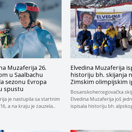
na Muzaferija 26.
Elvedina Muzaferija is
om u Saalbachu
historiju bh. skijanja 
ila sezonu Evropa
Zimskim olimpijskim 
u spustu
Bosanskohercegovačka skij
ija je nastupila sa startnim
Elvedina Muzaferija još jed
6, a na kraju je zauzela...
ispisala historiju bh. alpsko
skijanja,...