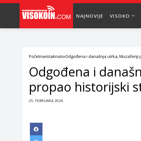
NAJNOVIJE
VISOKO
Početna
Istaknuto
Odgođena i današnja utrka, Muzaferiji pr
Odgođena i današnj
propao historijski s
25. FEBRUARA 2024.