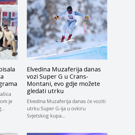
pisala
Elvedina Muzaferija danas
na
vozi Super G u Crans-
igrama
Montani, evo gdje možete
gledati utrku
ašica
nom je
Elvedina Muzaferija danas će voziti
g
utrku Super G-ija u ovkiru
Svjetskog kupa....