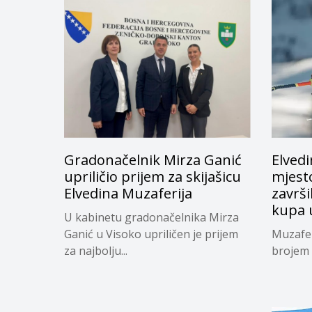
Gradonačelnik Mirza Ganić
Elvedi
upriličio prijem za skijašicu
mjest
Elvedina Muzaferija
završ
kupa 
U kabinetu gradonačelnika Mirza
Ganić u Visoko upriličen je prijem
Muzafer
za najbolju...
brojem 1