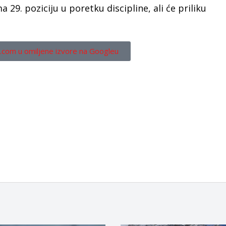
29. poziciju u poretku discipline, ali će priliku
.
.com u omiljene izvore na Googleu