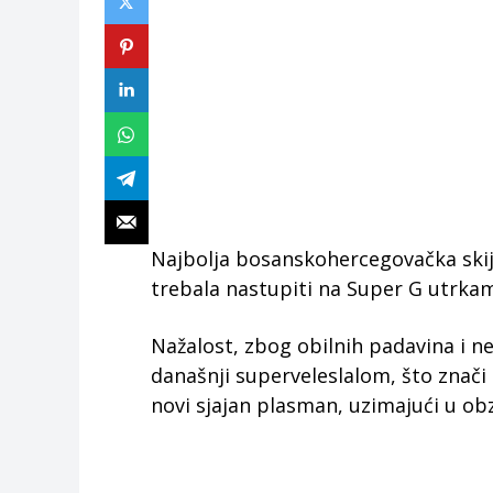
Najbolja bosanskohercegovačka skija
trebala nastupiti na Super G utrkama
Nažalost, zbog obilnih padavina i n
današnji superveleslalom, što znači d
novi sjajan plasman, uzimajući u obz