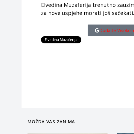
Elvedina Muzaferija trenutno zauzima 
za nove uspjehe morati još sačekati
Dodajte Visokoin
Elvedina Muzaferija
MOŽDA VAS ZANIMA