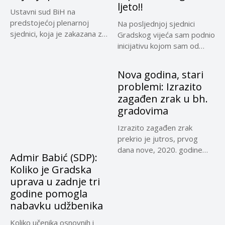
ljeto!!
Ustavni sud BiH na
predstojećoj plenarnoj
Na posljednjoj sjednici
sjednici, koja je zakazana za
Gradskog vijeća sam podnio
30....
inicijativu kojom sam od
nadležne...
Nova godina, stari
problemi: Izrazito
zagađen zrak u bh.
gradovima
Izrazito zagađen zrak
prekrio je jutros, prvog
dana nove, 2020. godine
Admir Babić (SDP):
Sarajevo,...
Koliko je Gradska
uprava u zadnje tri
godine pomogla
nabavku udžbenika
Koliko učenika osnovnih i