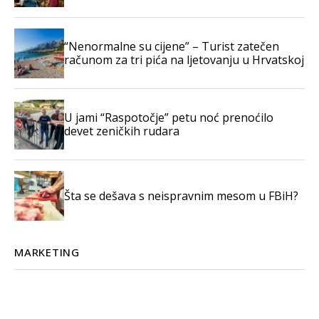
“Nenormalne su cijene” – Turist zatečen
računom za tri pića na ljetovanju u Hrvatskoj
U jami “Raspotočje” petu noć prenoćilo
devet zeničkih rudara
Šta se dešava s neispravnim mesom u FBiH?
MARKETING