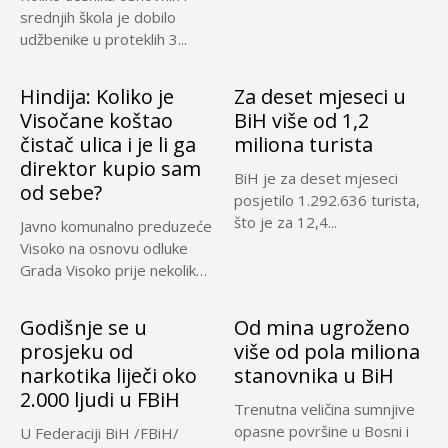
srednjih škola je dobilo
udžbenike u proteklih 3...
Hindija: Koliko je
Za deset mjeseci u
Visočane koštao
BiH više od 1,2
čistač ulica i je li ga
miliona turista
direktor kupio sam
BiH je za deset mjeseci
od sebe?
posjetilo 1.292.636 turista,
što je za 12,4...
Javno komunalno preduzeće
Visoko na osnovu odluke
Grada Visoko prije nekoliko
mjeseci...
Godišnje se u
Od mina ugroženo
prosjeku od
više od pola miliona
narkotika liječi oko
stanovnika u BiH
2.000 ljudi u FBiH
Trenutna veličina sumnjive
opasne površine u Bosni i
U Federaciji BiH /FBiH/