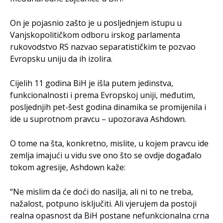
On je pojasnio zašto je u posljednjem istupu u
Vanjskopolitičkom odboru irskog parlamenta
rukovodstvo RS nazvao separatističkim te pozvao
Evropsku uniju da ih izolira.
Cijelih 11 godina BiH je išla putem jedinstva,
funkcionalnosti i prema Evropskoj uniji, međutim,
posljednjih pet-šest godina dinamika se promijenila i
ide u suprotnom pravcu – upozorava Ashdown.
O tome na šta, konkretno, mislite, u kojem pravcu ide
zemlja imajući u vidu sve ono što se ovdje događalo
tokom agresije, Ashdown kaže:
“Ne mislim da će doći do nasilja, ali ni to ne treba,
nažalost, potpuno isključiti. Ali vjerujem da postoji
realna opasnost da BiH postane nefunkcionalna crna