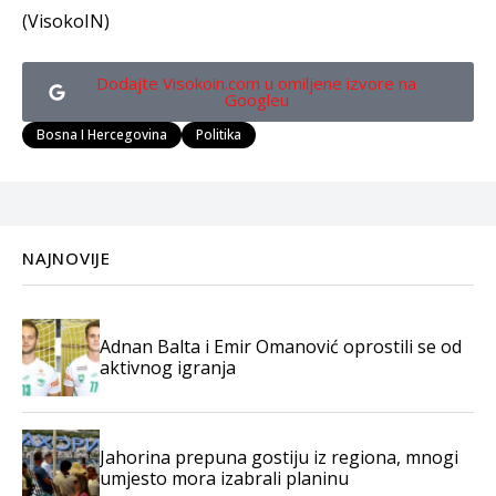
(VisokoIN)
Dodajte Visokoin.com u omiljene izvore na
Googleu
Bosna I Hercegovina
Politika
NAJNOVIJE
Adnan Balta i Emir Omanović oprostili se od
aktivnog igranja
Jahorina prepuna gostiju iz regiona, mnogi
umjesto mora izabrali planinu