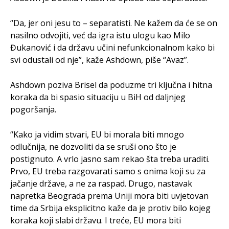
“Da, jer oni jesu to – separatisti. Ne kažem da će se on
nasilno odvojiti, već da igra istu ulogu kao Milo
Đukanović i da državu učini nefunkcionalnom kako bi
svi odustali od nje”, kaže Ashdown, piše “Avaz”.
Ashdown poziva Brisel da poduzme tri ključna i hitna
koraka da bi spasio situaciju u BiH od daljnjeg
pogoršanja.
“Kako ja vidim stvari, EU bi morala biti mnogo
odlučnija, ne dozvoliti da se sruši ono što je
postignuto. A vrlo jasno sam rekao šta treba uraditi.
Prvo, EU treba razgovarati samo s onima koji su za
jačanje države, a ne za raspad. Drugo, nastavak
napretka Beograda prema Uniji mora biti uvjetovan
time da Srbija eksplicitno kaže da je protiv bilo kojeg
koraka koji slabi državu. I treće, EU mora biti