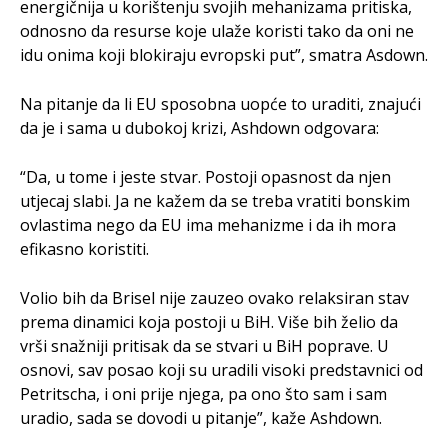
energičnija u korištenju svojih mehanizama pritiska,
odnosno da resurse koje ulaže koristi tako da oni ne
idu onima koji blokiraju evropski put”, smatra Asdown.
Na pitanje da li EU sposobna uopće to uraditi, znajući
da je i sama u dubokoj krizi, Ashdown odgovara:
“Da, u tome i jeste stvar. Postoji opasnost da njen
utjecaj slabi. Ja ne kažem da se treba vratiti bonskim
ovlastima nego da EU ima mehanizme i da ih mora
efikasno koristiti.
Volio bih da Brisel nije zauzeo ovako relaksiran stav
prema dinamici koja postoji u BiH. Više bih želio da
vrši snažniji pritisak da se stvari u BiH poprave. U
osnovi, sav posao koji su uradili visoki predstavnici od
Petritscha, i oni prije njega, pa ono što sam i sam
uradio, sada se dovodi u pitanje”, kaže Ashdown.