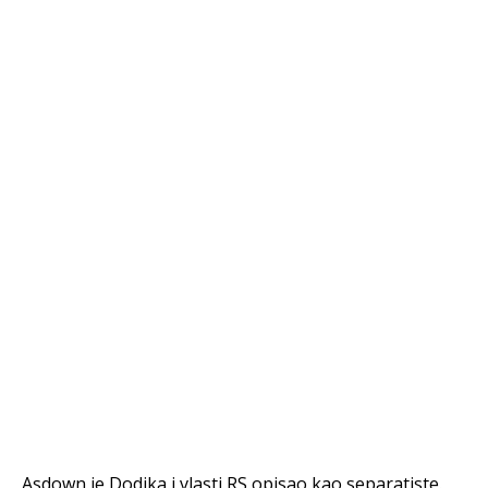
Asdown je Dodika i vlasti RS opisao kao separatiste.