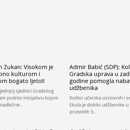
n Zukan: Visokom je
Admir Babić (SDP): Kol
bno kulturom i
Gradska uprava u zadn
m bogato ljeto!!
godine pomogla naba
udžbenika
jednjoj sjednici Gradskog
sam podnio inicijativu kojom
Koliko učenika osnovnih i s
nadležne...
škola je dobilo udžbenike u
proteklih 3...