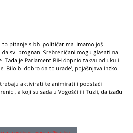
to pitanje s bh. političarima. Imamo još
 i da svi prognani Srebreničani mogu glasati na
ne. Tada je Parlament BiH dopnio takvu odluku i
. Bilo bi dobro da to urade’, pojašnjava Inzko.
ebaju aktivirati te animirati i podstaći
enici, a koji su sada u Vogošći ili Tuzli, da izađu
.com u omiljene izvore na Googleu