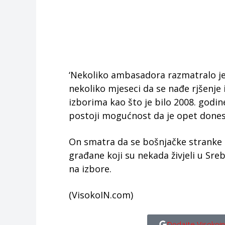
‘Nekoliko ambasadora razmatralo je 
nekoliko mjeseci da se nađe rjšenje
izborima kao što je bilo 2008. godi
postoji mogućnost da je opet donese
On smatra da se bošnjačke stranke tr
građane koji su nekada živjeli u Srebr
na izbore.
(VisokoIN.com)
Dodajte Visokoin