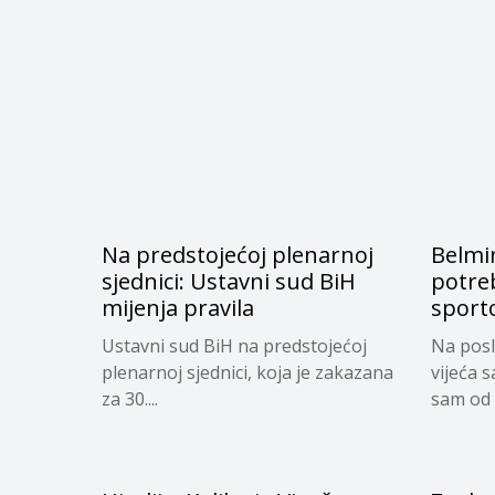
Na predstojećoj plenarnoj
Belmi
sjednici: Ustavni sud BiH
potre
mijenja pravila
sporto
Ustavni sud BiH na predstojećoj
Na posl
plenarnoj sjednici, koja je zakazana
vijeća 
za 30....
sam od 