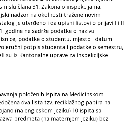
smislu člana 31. Zakona o inspekcijama,
ijski nadzor na okolnosti tražene novim
og je utvrđeno i da upisni listovi o prijavi I i II
1. godine ne sadrže podatke o nazivu
pisnice, podatke o studentu, mjesto i datum
vojeručni potpis studenta i podatke o semestru,
veli su iz Kantonalne uprave za inspekcijske
navanja položenih ispita na Medicinskom
edočena dva lista tzv. reciklažnog papira na
jano (na engleskom jeziku) 10 ispita sa
naziva predmeta (na maternjem jeziku) bez