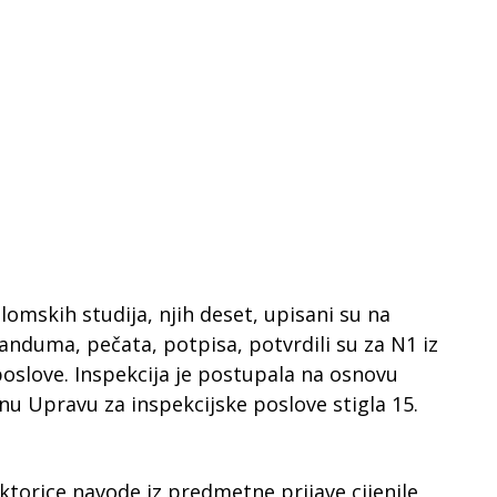
lomskih studija, njih deset, upisani su na
nduma, pečata, potpisa, potvrdili su za N1 iz
oslove. Inspekcija je postupala na osnovu
nu Upravu za inspekcijske poslove stigla 15.
torice navode iz predmetne prijave cijenile