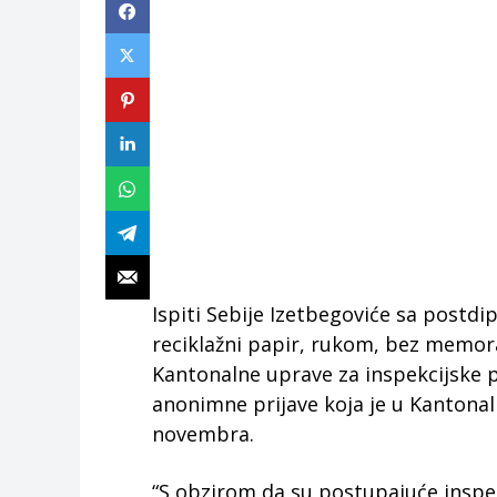
Ispiti Sebije Izetbegoviće sa postdip
reciklažni papir, rukom, bez memora
Kantonalne uprave za inspekcijske p
anonimne prijave koja je u Kantonal
novembra.
“S obzirom da su postupajuće inspek