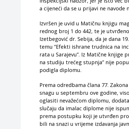
inspekcijski nadzor, jer je isto ve
a cijeneći da se u prijavi ne navode 
Izvršen je uvid u Matičnu knjigu mag
rednog broj 1 do 442, te je utvrđe
Izetbegović dr. Sebija, da je dana 1
temu “Efekti ishrane trudnica na in
rata u Sarajevu”. Iz Matične knjige p
na studiju trećeg stupnja” nije pop
podigla diplomu.
Prema odredbama člana 77. Zakona o
snagu u septembru ove godine, viso
oglasiti nevažećom diplomu, dodata
slučaju da imalac diplome nije ispun
prema postupku koji je utvrđen prop
bili na snazi u vrijeme izdavanja ja