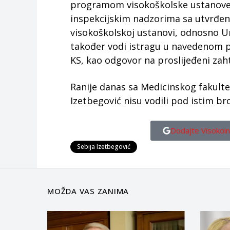
programom visokoškolske ustanove. S
inspekcijskim nadzorima sa utvrđen
visokoškolskoj ustanovi, odnosno Uni
također vodi istragu u navedenom p
KS, kao odgovor na proslijeđeni zaht
Ranije danas sa Medicinskog fakulte
Izetbegović nisu vodili pod istim br
Dodajte Visokoin
Sebija Izetbegović
MOŽDA VAS ZANIMA