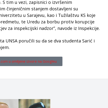
 tim u vezi, zapisnici o izvršenim
im činjeničnim stanjem dostavljeni su
verzitetu u Sarajevu, kao i Tužilaštvu KS koje
redmetu, te Uredu za borbu protiv korupcije
jev za inspekcijski nadzor”, navode iz Inspekcije.
ta UNSA poručili su da se dva studenta Sarić i
ojem.
.com u omiljene izvore na Googleu