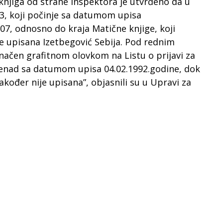
jiga od strane inspektora je utvrđeno da u
23, koji počinje sa datumom upisa
07, odnosno do kraja Matične knjige, koji
je upisana Izetbegović Sebija. Pod rednim
značen grafitnom olovkom na Listu o prijavi za
 Senad sa datumom upisa 04.02.1992.godine, dok
akođer nije upisana”, objasnili su u Upravi za