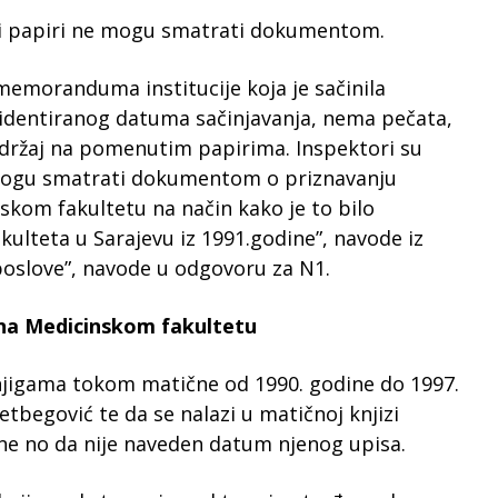
eni papiri ne mogu smatrati dokumentom.
memoranduma institucije koja je sačinila
identiranog datuma sačinjavanja, nema pečata,
sadržaj na pomenutim papirima. Inspektori su
e mogu smatrati dokumentom o priznavanju
kom fakultetu na način kako je to bilo
lteta u Sarajevu iz 1991.godine”, navode iz
poslove”, navode u odgovoru za N1.
na Medicinskom fakultetu
knjigama tokom matične od 1990. godine do 1997.
etbegović te da se nalazi u matičnoj knjizi
ne no da nije naveden datum njenog upisa.