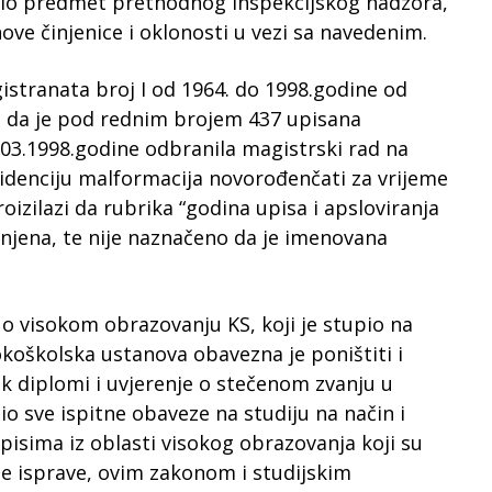
ć bilo predmet prethodnog inspekcijskog nadzora,
nove činjenice i oklonosti u vezi sa navedenim.
istranata broj I od 1964. do 1998.godine od
no da je pod rednim brojem 437 upisana
9.03.1998.godine odbranila magistrski rad na
cidenciju malformacija novorođenčati za vrijeme
roizilazi da rubrika “godina upisa i apsloviranja
unjena, te nije naznačeno da je imenovana
 visokom obrazovanju KS, koji je stupio na
koškolska ustanova obavezna je poništiti i
k diplomi i uvjerenje o stečenom zvanju u
io sve ispitne obaveze na studiju na način i
isima iz oblasti visokog obrazovanja koji su
vne isprave, ovim zakonom i studijskim