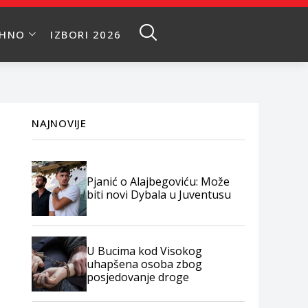
EHNO
IZBORI 2026
NAJNOVIJE
Pjanić o Alajbegoviću: Može
biti novi Dybala u Juventusu
U Bucima kod Visokog
uhapšena osoba zbog
posjedovanje droge