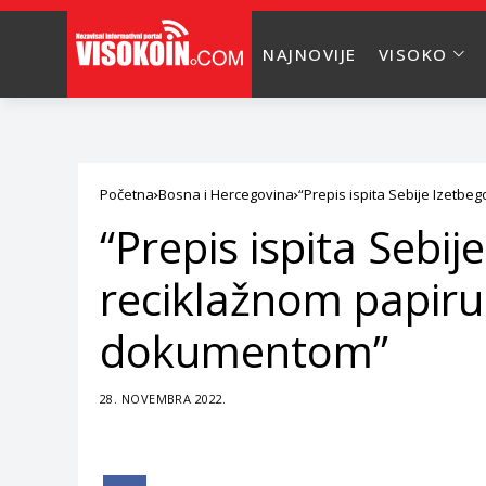
NAJNOVIJE
VISOKO
Početna
Bosna i Hercegovina
“Prepis ispita Sebije Izetb
“Prepis ispita Sebij
reciklažnom papiru
dokumentom”
28. NOVEMBRA 2022.