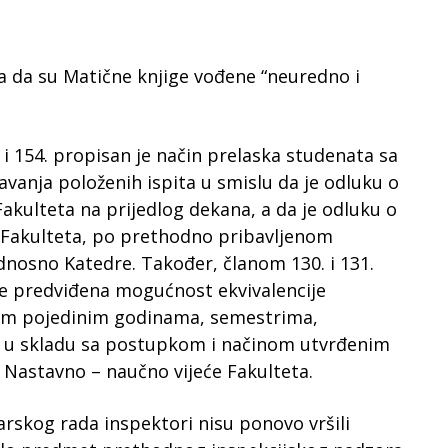
da da su Matične knjige vođene “neuredno i
i 154. propisan je način prelaska studenata sa
avanja položenih ispita u smislu da je odluku o
akulteta na prijedlog dekana, a da je odluku o
 Fakulteta, po prethodno pribavljenom
nosno Katedre. Također, članom 130. i 131.
je predviđena mogućnost ekvivalencije
im pojedinim godinama, semestrima,
, u skladu sa postupkom i načinom utvrđenim
Nastavno – naučno vijeće Fakulteta.
rskog rada inspektori nisu ponovo vršili