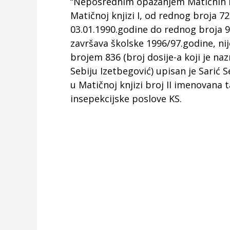
“Neposrednim opažanjem Matičnih kn
Matičnoj knjizi I, od rednog broja 7
03.01.1990.godine do rednog broja 9
završava školske 1996/97.godine, ni
brojem 836 (broj dosije-a koji je na
Sebiju Izetbegović) upisan je Sarić
u Matičnoj knjizi broj II imenovana t
insepekcijske poslove KS.