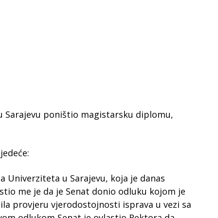
 u Sarajevu poništio magistarsku diplomu,
jedeće:
a Univerziteta u Sarajevu, koja je danas
stio me je da je Senat donio odluku kojom je
ila provjeru vjerodostojnosti isprava u vezi sa
om odlukom Senat je ovlastio Rektora da