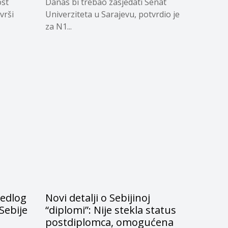
ost
Danas bi trebao zasjedati Senat
vrši
Univerziteta u Sarajevu, potvrdio je
za N1...
jedlog
Novi detalji o Sebijinoj
Sebije
“diplomi”: Nije stekla status
postdiplomca, omogućena