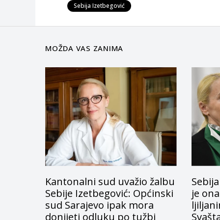
Sebija Izetbegović
MOŽDA VAS ZANIMA
Kantonalni sud uvažio žalbu
Sebija
Sebije Izetbegović: Općinski
je ona
sud Sarajevo ipak mora
ljilja
donijeti odluku po tužbi
Svašt