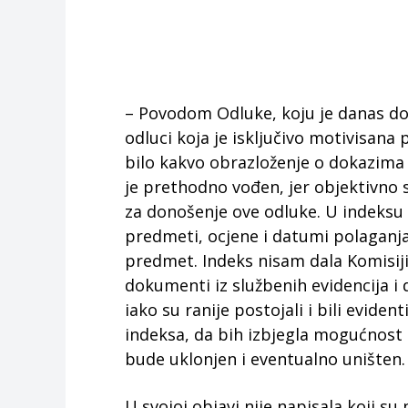
– Povodom Odluke, koju je danas don
odluci koja je isključivo motivisana 
bilo kakvo obrazloženje o dokazima 
je prethodno vođen, jer objektivno 
za donošenje ove odluke. U indeksu 
predmeti, ocjene i datumi polaganja,
predmet. Indeks nisam dala Komisiji,
dokumenti iz službenih evidencija i 
iako su ranije postojali i bili evid
indeksa, da bih izbjegla mogućnost d
bude uklonjen i eventualno uništen.
U svojoj objavi nije napisala koji s