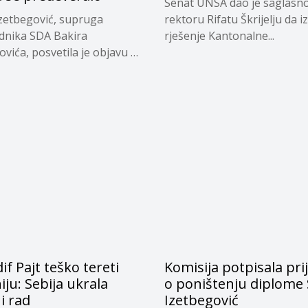
Senat UNSA dao je saglasn
Izetbegović, supruga
rektoru Rifatu Škrijelju da iz
dnika SDA Bakira
rješenje Kantonalne...
ovića, posvetila je objavu na
im...
f Pajt teško tereti
Komisija potpisala pri
iju: Sebija ukrala
o poništenju diplome 
i rad
Izetbegović