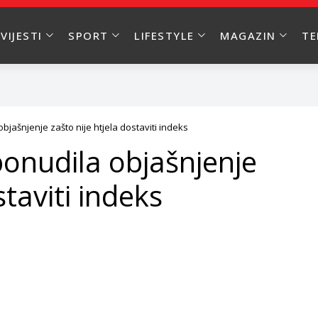
VIJESTI
SPORT
LIFESTYLE
MAGAZIN
T
bjašnjenje zašto nije htjela dostaviti indeks
ponudila objašnjenje
staviti indeks