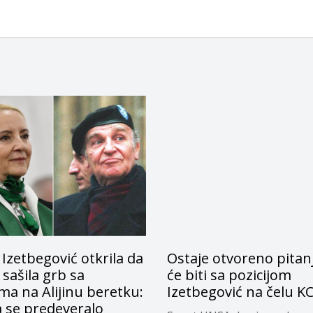
 Izetbegović otkrila da
Ostaje otvoreno pitanj
 sašila grb sa
će biti sa pozicijom
nima na Alijinu beretku:
Izetbegović na čelu K
a se predeveralo