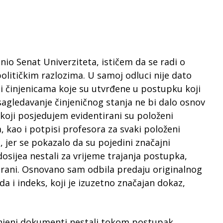
io Senat Univerziteta, ističem da se radi o
političkim razlozima. U samoj odluci nije dato
i činjenicama koje su utvrđene u postupku koji
sagledavanje činjeničnog stanja ne bi dalo osnov
koji posjedujem evidentirani su položeni
 kao i potpisi profesora za svaki položeni
 jer se pokazalo da su pojedini značajni
dosijea nestali za vrijeme trajanja postupka,
entirani. Osnovano sam odbila predaju originalnog
a i indeks, koji je izuzetno značajan dokaz,
u njeni dokumenti nestali tokom postupak.