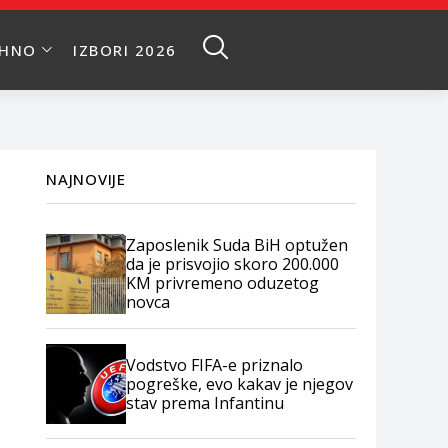
EHNO
IZBORI 2026
NAJNOVIJE
Zaposlenik Suda BiH optužen
da je prisvojio skoro 200.000
KM privremeno oduzetog
novca
Vodstvo FIFA-e priznalo
pogreške, evo kakav je njegov
stav prema Infantinu