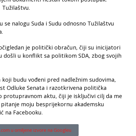
 Tužilaštvu.
ću se nalogu Suda i Sudu odnosno Tužilaštvu
a.
gledan je politički obračun, čiji su inicijatori
u došli u konflikt sa politikom SDA, zbog svojih
 koji budu vođeni pred nadležnim sudovima,
st Odluke Senata i razotkrivena politička
protupravnom aktu, čiji je isključivi cilj da me
u pitanje moju besprijekornu akademsku
vić na Facebooku.
.com u omiljene izvore na Googleu