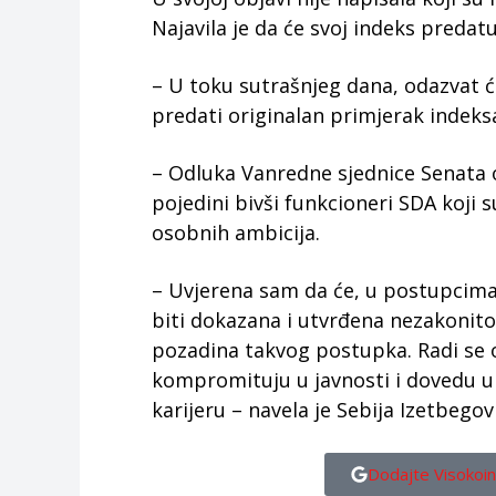
Najavila je da će svoj indeks predatu
– U toku sutrašnjeg dana, odazvat 
predati originalan primjerak indeks
– Odluka Vanredne sjednice Senata oči
pojedini bivši funkcioneri SDA koji s
osobnih ambicija.
– Uvjerena sam da će, u postupcima
biti dokazana i utvrđena nezakonito
pozadina takvog postupka. Radi se o 
kompromituju u javnosti i dovedu 
karijeru – navela je Sebija Izetbego
Dodajte Visokoin