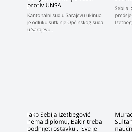
protiv UNSA
Sebija 
Kantonalni sud u Sarajevu ukinuo
predsje
je odluku sutkinje Općinskog suda
Izetbeg
u Sarajevu...
društven
Iako Sebija Izetbegović
Muradi
nema diplomu, Bakir treba
Sultan
podnijeti ostavku… Sve je
naučn