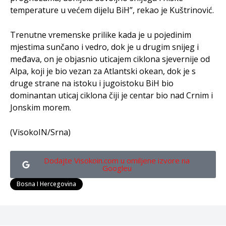
temperature u većem dijelu BiH”, rekao je Kuštrinović.
Trenutne vremenske prilike kada je u pojedinim
mjestima sunčano i vedro, dok je u drugim snijeg i
međava, on je objasnio uticajem ciklona sjevernije od
Alpa, koji je bio vezan za Atlantski okean, dok je s
druge strane na istoku i jugoistoku BiH bio
dominantan uticaj ciklona čiji je centar bio nad Crnim i
Jonskim morem.
(VisokoIN/Srna)
Dodajte Visokoin.com u omiljene izvore na
Googleu
Bosna I Hercegovina