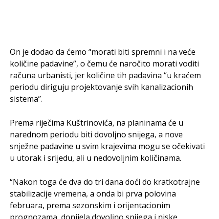
On je dodao da ćemo “morati biti spremni i na veće
količine padavine”, o čemu će naročito morati voditi
računa urbanisti, jer količine tih padavina “u kraćem
periodu diriguju projektovanje svih kanalizacionih
sistema”.
Prema riječima Kuštrinovića, na planinama će u
narednom periodu biti dovoljno snijega, a nove
snježne padavine u svim krajevima mogu se očekivati
u utorak i srijedu, ali u nedovoljnim količinama.
“Nakon toga će dva do tri dana doći do kratkotrajne
stabilizacije vremena, a onda bi prva polovina
februara, prema sezonskim i orijentacionim
prognozama, donijela dovoljno snijega i niske