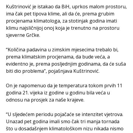
Kuštrinović je istakao da BiH, uprkos malom prostoru,
ima čak pet tipova klime, ali da će, prema grubim
procjenama klimatologa, za stotinjak godina imati
klimu najsličnijoj onoj koja je trenutno na prostoru
sjeverne Grčke.
“Količina padavina u zimskim mjesecima trebalo bi,
prema klimatskim procjenama, da bude veća, a
evidentno je, prema posljednjim godinama, da će suša
biti dio problema”, pojašnjava Kuštrinović.
On je napomenuo da je temperatura tokom prvih 11
godina 21. vijeka iz godine u godinu bila veća u
odnosu na prosjek za naše krajeve.
“U sljedećem periodu pojačaće se intenzitet vjetrova.
Unazad pet godina imali smo čak tri manja tornada
što u dosadašnjem klimatološkom nizu nikada nismo