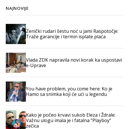
NAJNOVIJE
Zenički rudari šestu noć u jami Raspotočje:
Traže garancije i termin isplate plaća
Vlada ZDK napravila novi korak ka uspostavi
e-Uprave
You have problem, you come here: Ko je
Hamo sa snimka koji će ući u legendu
Kako je počeo krvavi sukob Eleza i Ždrale:
Važnu ulogu imala je i fatalna “Playboy”
zečica