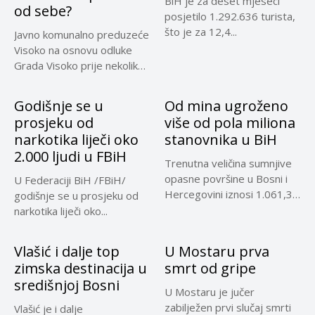
BiH je za deset mjeseci
od sebe?
posjetilo 1.292.636 turista,
što je za 12,4...
Javno komunalno preduzeće
Visoko na osnovu odluke
Grada Visoko prije nekoliko
mjeseci...
Godišnje se u
Od mina ugroženo
prosjeku od
više od pola miliona
narkotika liječi oko
stanovnika u BiH
2.000 ljudi u FBiH
Trenutna veličina sumnjive
opasne površine u Bosni i
U Federaciji BiH /FBiH/
Hercegovini iznosi 1.061,32
godišnje se u prosjeku od
kilometara...
narkotika liječi oko...
Vlašić i dalje top
U Mostaru prva
zimska destinacija u
smrt od gripe
središnjoj Bosni
U Mostaru je jučer
zabilježen prvi slučaj smrti
Vlašić je i dalje