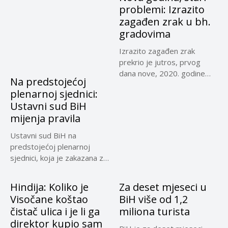
problemi: Izrazito
zagađen zrak u bh.
gradovima
Izrazito zagađen zrak
prekrio je jutros, prvog
dana nove, 2020. godine
Na predstojećoj
Sarajevo,...
plenarnoj sjednici:
Ustavni sud BiH
mijenja pravila
Ustavni sud BiH na
predstojećoj plenarnoj
sjednici, koja je zakazana za
30....
Hindija: Koliko je
Za deset mjeseci u
Visočane koštao
BiH više od 1,2
čistač ulica i je li ga
miliona turista
direktor kupio sam