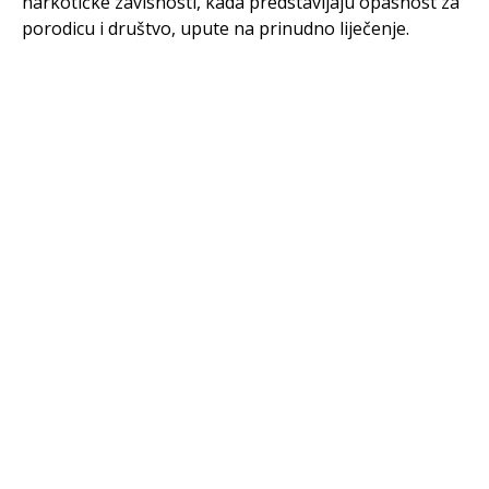
narkotičke zavisnosti, kada predstavljaju opasnost za
porodicu i društvo, upute na prinudno liječenje.