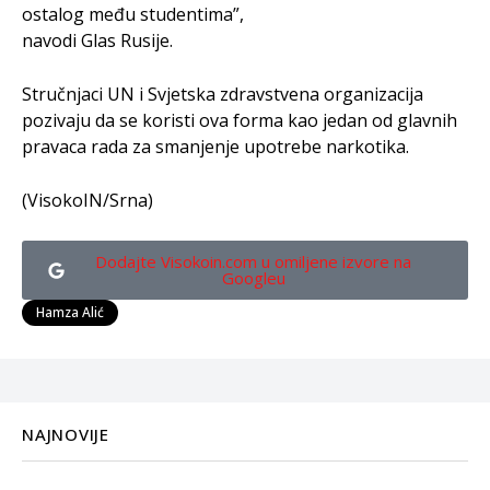
ostalog među studentima”,
navodi Glas Rusije.
Stručnjaci UN i Svjetska zdravstvena organizacija
pozivaju da se koristi ova forma kao jedan od glavnih
pravaca rada za smanjenje upotrebe narkotika.
(VisokoIN/Srna)
Dodajte Visokoin.com u omiljene izvore na
Googleu
Hamza Alić
NAJNOVIJE