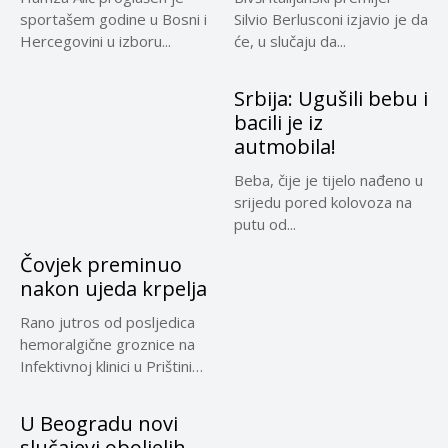
sportašem godine u Bosni i
Silvio Berlusconi izjavio je da
Hercegovini u izboru...
će, u slučaju da...
Srbija: Ugušili bebu i
bacili je iz
autmobila!
Beba, čije je tijelo nađeno u
srijedu pored kolovoza na
putu od...
Čovjek preminuo
nakon ujeda krpelja
Rano jutros od posljedica
hemoralgične groznice na
Infektivnoj klinici u Prištini
preminuo...
U Beogradu novi
slučajevi oboljelih