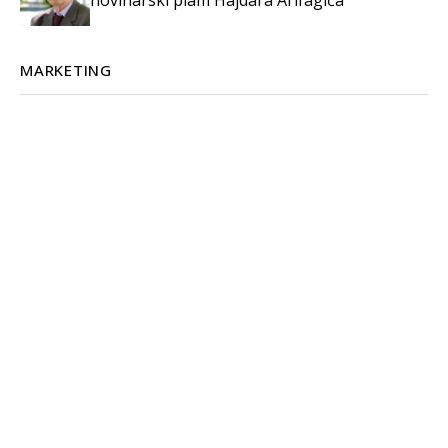
novinarski plam Hajdara Arifagića
MARKETING