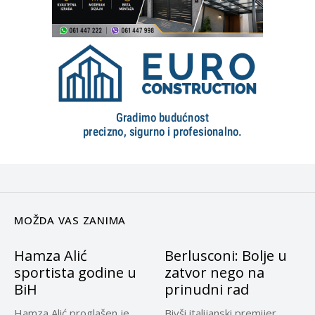
MOŽDA VAS ZANIMA
Hamza Alić
Berlusconi: Bolje u
sportista godine u
zatvor nego na
BiH
prinudni rad
Hamza Alić proglašen je
Bivši italijanski premijer