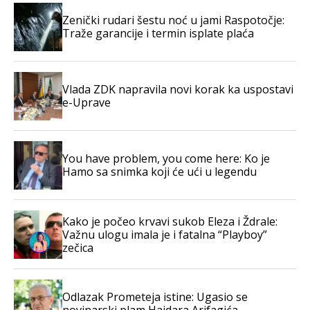
Zenički rudari šestu noć u jami Raspotočje:
Traže garancije i termin isplate plaća
Vlada ZDK napravila novi korak ka uspostavi
e-Uprave
You have problem, you come here: Ko je
Hamo sa snimka koji će ući u legendu
Kako je počeo krvavi sukob Eleza i Ždrale:
Važnu ulogu imala je i fatalna “Playboy”
zečica
Odlazak Prometeja istine: Ugasio se