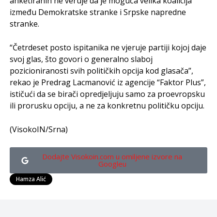
anketiranih ne veruje da je moguća velika koalicija
između Demokratske stranke i Srpske napredne
stranke.
“Četrdeset posto ispitanika ne vjeruje partiji kojoj daje
svoj glas, što govori o generalno slaboj
pozicioniranosti svih političkih opcija kod glasača”,
rekao je Predrag Lacmanović iz agencije “Faktor Plus”,
ističući da se birači opredjeljuju samo za proevropsku
ili prorusku opciju, a ne za konkretnu političku opciju.
(VisokoIN/Srna)
Dodajte Visokoin.com u omiljene izvore na
Googleu
Hamza Alić