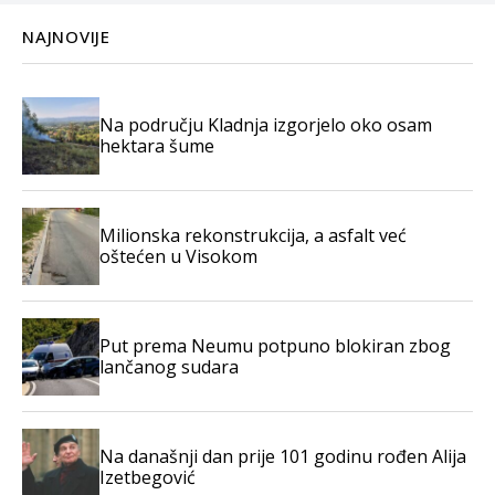
NAJNOVIJE
Na području Kladnja izgorjelo oko osam
hektara šume
Milionska rekonstrukcija, a asfalt već
oštećen u Visokom
Put prema Neumu potpuno blokiran zbog
lančanog sudara
Na današnji dan prije 101 godinu rođen Alija
Izetbegović