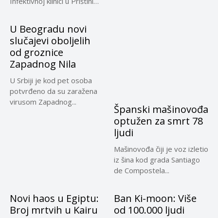
Infektivnoj klinici u Prištini
preminuo...
U Beogradu novi
slučajevi oboljelih
od groznice
Zapadnog Nila
U Srbiji je kod pet osoba
potvrđeno da su zaražena
virusom Zapadnog...
Španski mašinovođa
optužen za smrt 78
ljudi
Mašinovođa čiji je voz izletio
iz šina kod grada Santiago
de Compostela...
Novi haos u Egiptu:
Ban Ki-moon: Više
Broj mrtvih u Kairu
od 100.000 ljudi