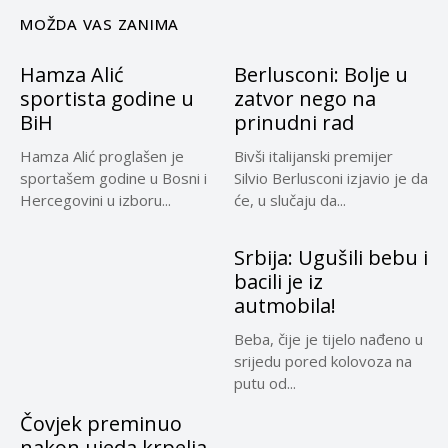
MOŽDA VAS ZANIMA
Hamza Alić
Berlusconi: Bolje u
sportista godine u
zatvor nego na
BiH
prinudni rad
Hamza Alić proglašen je
Bivši italijanski premijer
sportašem godine u Bosni i
Silvio Berlusconi izjavio je da
Hercegovini u izboru...
će, u slučaju da...
Srbija: Ugušili bebu i
bacili je iz
autmobila!
Beba, čije je tijelo nađeno u
srijedu pored kolovoza na
putu od...
Čovjek preminuo
nakon ujeda krpelja