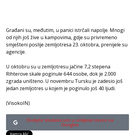
Građani su, međutim, u panici istrčali napolje. Mnogi
od njih još žive u kampovima, gdje su privremeno
smješteni poslije zemljotresa 23. oktobra, prenijele su
agencije.
U oktobru su u zemljotresu jačine 7,2 stepena
Rihterove skale poginule 644 osobe, dok je 2.000
zgrada uništeno. U novembru Tursku je zadesio još
jedan zemljotres u kojem je poginulo još 40 ljudi.
(VisokoIN)
Dodajte Visokoin.com u omiljene izvore na
Googleu
Hamza Alić