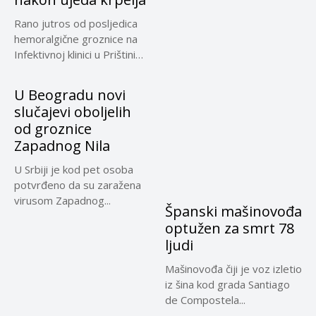
Rano jutros od posljedica
hemoralgične groznice na
Infektivnoj klinici u Prištini
preminuo...
U Beogradu novi
slučajevi oboljelih
od groznice
Zapadnog Nila
U Srbiji je kod pet osoba
potvrđeno da su zaražena
virusom Zapadnog...
Španski mašinovođa
optužen za smrt 78
ljudi
Mašinovođa čiji je voz izletio
iz šina kod grada Santiago
de Compostela...