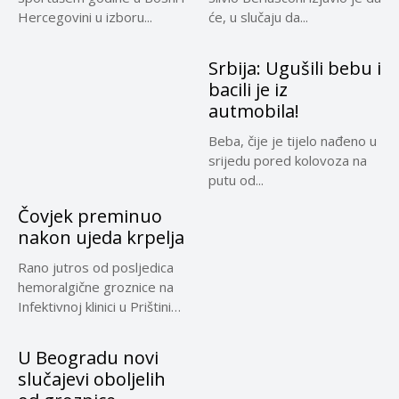
Hercegovini u izboru...
će, u slučaju da...
Srbija: Ugušili bebu i
bacili je iz
autmobila!
Beba, čije je tijelo nađeno u
srijedu pored kolovoza na
putu od...
Čovjek preminuo
nakon ujeda krpelja
Rano jutros od posljedica
hemoralgične groznice na
Infektivnoj klinici u Prištini
preminuo...
U Beogradu novi
slučajevi oboljelih