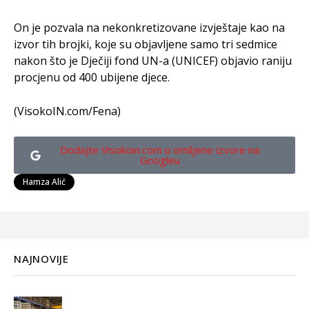
On je pozvala na nekonkretizovane izvještaje kao na
izvor tih brojki, koje su objavljene samo tri sedmice
nakon što je Dječiji fond UN-a (UNICEF) objavio raniju
procjenu od 400 ubijene djece.
(VisokoIN.com/Fena)
Dodajte Visokoin.com u omiljene izvore na
Googleu
Hamza Alić
NAJNOVIJE