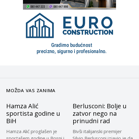
MOŽDA VAS ZANIMA
Hamza Alić
Berlusconi: Bolje u
sportista godine u
zatvor nego na
BiH
prinudni rad
Hamza Alić proglašen je
Bivši italijanski premijer
sportašem godine u Bosni i
Silvio Berlusconi izjavio je da