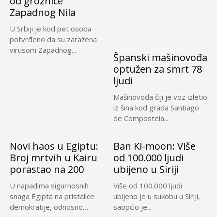
od groznice
Zapadnog Nila
U Srbiji je kod pet osoba
potvrđeno da su zaražena
virusom Zapadnog...
Španski mašinovođa
optužen za smrt 78
ljudi
Mašinovođa čiji je voz izletio
iz šina kod grada Santiago
de Compostela...
Novi haos u Egiptu:
Ban Ki-moon: Više
Broj mrtvih u Kairu
od 100.000 ljudi
porastao na 200
ubijeno u Siriji
U napadima sigurnosnih
Više od 100.000 ljudi
snaga Egipta na pristalice
ubijeno je u sukobu u Siriji,
demokratije, odnosno
saopćio je...