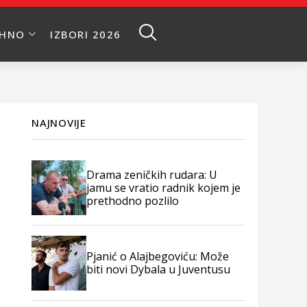
EHNO
IZBORI 2026
NAJNOVIJE
Drama zeničkih rudara: U
jamu se vratio radnik kojem je
prethodno pozlilo
Pjanić o Alajbegoviću: Može
biti novi Dybala u Juventusu