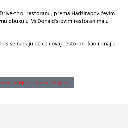
 Drive-thru restoranu, prema Hadžirapovićevim
jevnu obuku u McDonald's-ovim restoranima u
s se nadaju da će i ovaj restoran, kao i onaj u
.com u omiljene izvore na Googleu