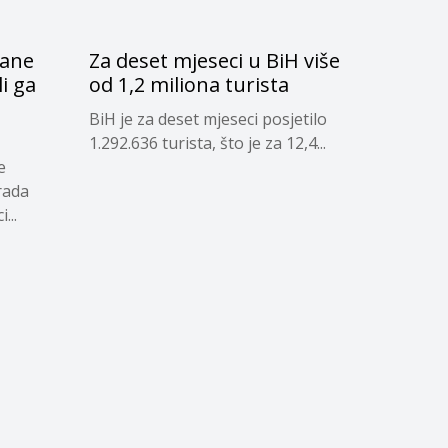
čane
Za deset mjeseci u BiH više
li ga
od 1,2 miliona turista
d
BiH je za deset mjeseci posjetilo
1.292.636 turista, što je za 12,4...
e
rada
...