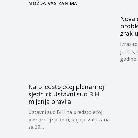
MOŽDA VAS ZANIMA
Nova g
proble
zrak 
Izrazit
jutros,
godine S
Na predstojećoj plenarnoj
sjednici: Ustavni sud BiH
mijenja pravila
Ustavni sud BiH na predstojećoj
plenarnoj sjednici, koja je zakazana
za 30....