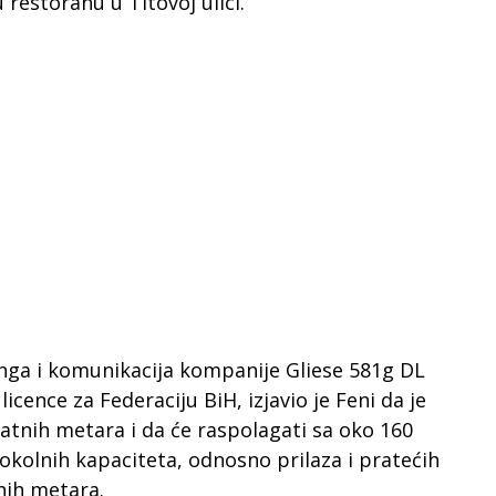
 restoranu u Titovoj ulici.
inga i komunikacija kompanije Gliese 581g DL
licence za Federaciju BiH, izjavio je Feni da je
tnih metara i da će raspolagati sa oko 160
okolnih kapaciteta, odnosno prilaza i pratećih
nih metara.