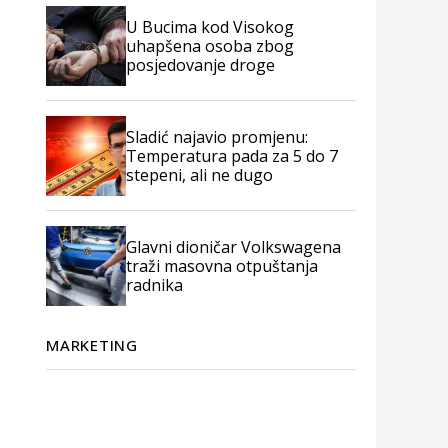
U Bucima kod Visokog
uhapšena osoba zbog
posjedovanje droge
Sladić najavio promjenu:
Temperatura pada za 5 do 7
stepeni, ali ne dugo
Glavni dioničar Volkswagena
traži masovna otpuštanja
radnika
MARKETING