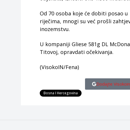
Od 70 osoba koje će dobiti posao u
riječima, mnogi su već prošli zaht
inozemstvu.
U kompaniji Gliese 581g DL McDonald'
Titovoj, opravdati očekivanja.
(VisokoIN/Fena)
Dodajte Visokoin
Bosna I Hercegovina