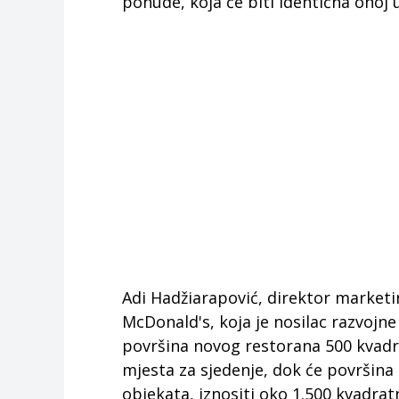
ponude, koja će biti identična onoj u
Adi Hadžiarapović, direktor market
McDonald's, koja je nosilac razvojne 
površina novog restorana 500 kvadra
mjesta za sjedenje, dok će površina 
objekata, iznositi oko 1.500 kvadrat