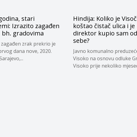
odina, stari
Hindija: Koliko je Viso
mi: Izrazito zagađen
koštao čistač ulica i je 
u bh. gradovima
direktor kupio sam o
sebe?
o zagađen zrak prekrio je
 prvog dana nove, 2020.
Javno komunalno preduzeć
arajevo,...
Visoko na osnovu odluke G
Visoko prije nekoliko mjeseci