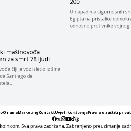
200
U napadima sigurnosnih s
Egipta na pristalice demokra
odnosno protivnike vojnog u
ki mašinovođa
n za smrt 78 ljudi
đa čiji je voz izletio iz šina
da Santiago de
ela...
ko
O nama
Marketing
Kontakt
Uvjeti korištenja
Pravila o zaštiti priva
koin.com. Sva prava zadržana. Zabranjeno preuzimanje sadrž