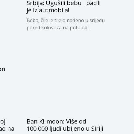
Srbija: Ugušili bebu i bacili
je iz autmobila!
Beba, čije je tijelo nađeno u srijedu
pored kolovoza na putu od...
on
oj
Ban Ki-moon: Više od
ao na
100.000 ljudi ubijeno u Siriji