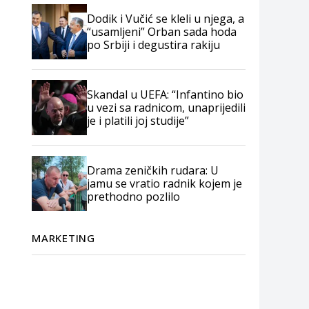
Dodik i Vučić se kleli u njega, a
“usamljeni” Orban sada hoda
po Srbiji i degustira rakiju
Skandal u UEFA: “Infantino bio
u vezi sa radnicom, unaprijedili
je i platili joj studije”
Drama zeničkih rudara: U
jamu se vratio radnik kojem je
prethodno pozlilo
MARKETING