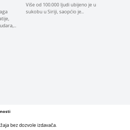
Više od 100.000 ljudi ubijeno je u
naga
sukobu u Siriji, saopćio je...
tije,
dara,...
tnosti
aja bez dozvole izdavača.