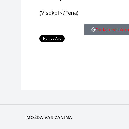
(VisokoIN/Fena)
Dodajte Visokoin
Hamza Alić
MOŽDA VAS ZANIMA