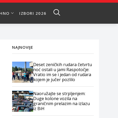
EHNO
IZBORI 2026
NAJNOVIJE
Deset zeničkih rudara četvrtu
noć ostali u jami Raspotočje:
Vratio im se i jedan od rudara
kojem je jučer pozlilo
Naoružajte se strpljenjem:
Duge kolone vozila na
graničnim prelazim na izlazu
iz BiH