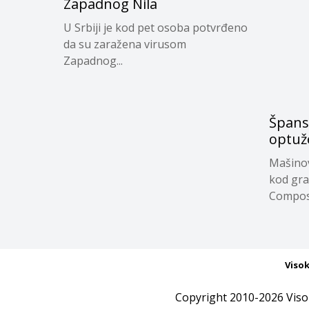
Zapadnog Nila
U Srbiji je kod pet osoba potvrđeno
da su zaražena virusom
Zapadnog...
Špans
optuže
Mašinovo
kod gra
Compost
Viso
Copyright 2010-2026 Viso