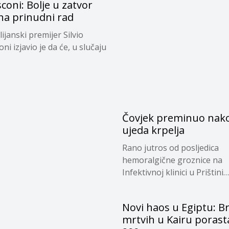
coni: Bolje u zatvor
na prinudni rad
alijanski premijer Silvio
ni izjavio je da će, u slučaju
Čovjek preminuo nak
ujeda krpelja
Rano jutros od posljedica
hemoralgične groznice na
Infektivnoj klinici u Prištini
preminuo...
Novi haos u Egiptu: Br
mrtvih u Kairu porast