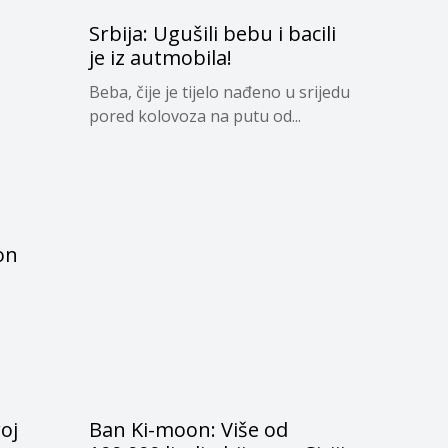
Srbija: Ugušili bebu i bacili
je iz autmobila!
Beba, čije je tijelo nađeno u srijedu
pored kolovoza na putu od...
on
oj
Ban Ki-moon: Više od