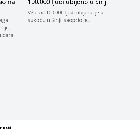
ao na
100.000 ljudi ubijeno u Siriji
Više od 100.000 ljudi ubijeno je u
naga
sukobu u Siriji, saopćio je...
tije,
dara,...
tnosti