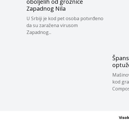
oboljelih od groznice
Zapadnog Nila
U Srbiji je kod pet osoba potvrđeno
da su zaražena virusom
Zapadnog...
Špans
optuže
Mašinovo
kod gra
Compost
Viso