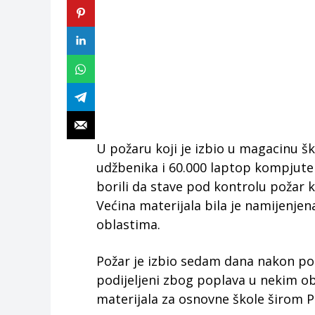
U požaru koji je izbio u magacinu š
udžbenika i 60.000 laptop kompjutera
borili da stave pod kontrolu požar ko
Većina materijala bila je namijenj
oblastima.
Požar je izbio sedam dana nakon poč
podijeljeni zbog poplava u nekim ob
materijala za osnovne škole širom Pe