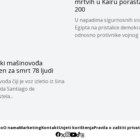
mrtvih u Kairu porast
200
U napadima sigurnosnih s
Egipta na pristalice demokra
odnosno protivnike vojnog u
ki mašinovođa
n za smrt 78 ljudi
đa čiji je voz izletio iz šina
da Santiago de
ela...
ko
O nama
Marketing
Kontakt
Uvjeti korištenja
Pravila o zaštiti priva