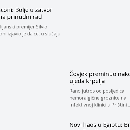
coni: Bolje u zatvor
na prinudni rad
alijanski premijer Silvio
ni izjavio je da će, u slučaju
Čovjek preminuo nak
ujeda krpelja
Rano jutros od posljedica
hemoralgične groznice na
Infektivnoj klinici u Prištini
preminuo...
Novi haos u Egiptu: Br