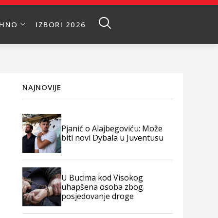
EHNO
IZBORI 2026
NAJNOVIJE
Pjanić o Alajbegoviću: Može
biti novi Dybala u Juventusu
U Bucima kod Visokog
uhapšena osoba zbog
posjedovanje droge