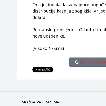
Ona je dodala da su najgore pogođen
distribucija kasnija zbog kiša. Vrije
dolara.
Peruanski predsjednik Ollanta Umala
nove udžbenike.
(VisokoIN/Srna)
Dodajte Visokoin
Hamza Alić
MOŽDA VAS ZANIMA