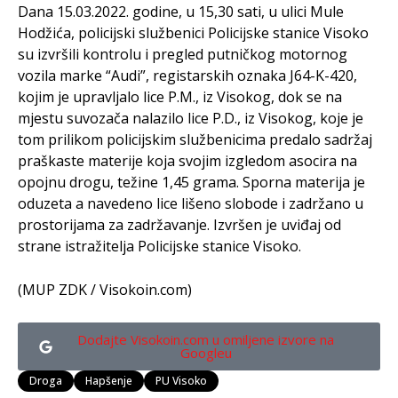
Dana 15.03.2022. godine, u 15,30 sati, u ulici Mule
Hodžića, policijski službenici Policijske stanice Visoko
su izvršili kontrolu i pregled putničkog motornog
vozila marke “Audi”, registarskih oznaka J64-K-420,
kojim je upravljalo lice P.M., iz Visokog, dok se na
mjestu suvozača nalazilo lice P.D., iz Visokog, koje je
tom prilikom policijskim službenicima predalo sadržaj
praškaste materije koja svojim izgledom asocira na
opojnu drogu, težine 1,45 grama. Sporna materija je
oduzeta a navedeno lice lišeno slobode i zadržano u
prostorijama za zadržavanje. Izvršen je uviđaj od
strane istražitelja Policijske stanice Visoko.
(MUP ZDK / Visokoin.com)
Dodajte Visokoin.com u omiljene izvore na
Googleu
Droga
Hapšenje
PU Visoko