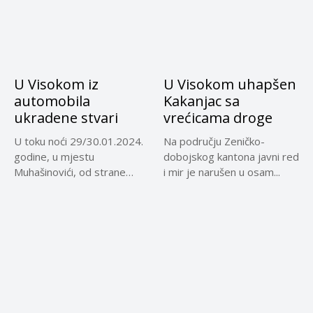
U Visokom iz
U Visokom uhapšen
automobila
Kakanjac sa
ukradene stvari
vrećicama droge
U toku noći 29/30.01.2024.
Na području Zeničko-
godine, u mjestu
dobojskog kantona javni red
Muhašinovići, od strane
i mir je narušen u osam...
nepoznate osobe...