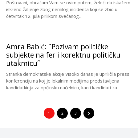
Poštovani, obraćam Vam se ovim putem, želeći da iskažem
iskreno žaljenje zbog nemilog incidenta koji se zbio u
četvrtak 12. jula prilikom svečanog...
Amra Babić: ˝Pozivam političke
subjekte na fer i korektnu političku
utakmicu˝
Stranka demokratske akcije Visoko danas je upriličila press
konferenciju na koj je lokalnim medijima predstavljena
kandidatkinja za općinsku načelnicu, kao i kandidati za...
1
2
3