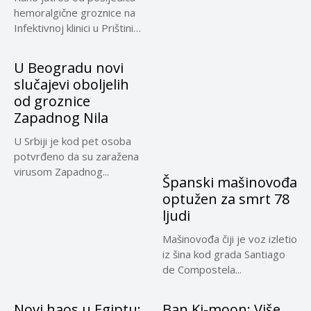
hemoralgične groznice na
Infektivnoj klinici u Prištini
preminuo...
U Beogradu novi
slučajevi oboljelih
od groznice
Zapadnog Nila
U Srbiji je kod pet osoba
potvrđeno da su zaražena
virusom Zapadnog...
Španski mašinovođa
optužen za smrt 78
ljudi
Mašinovođa čiji je voz izletio
iz šina kod grada Santiago
de Compostela...
Novi haos u Egiptu:
Ban Ki-moon: Više