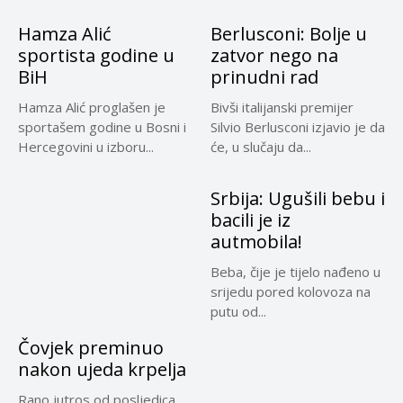
Hamza Alić
Berlusconi: Bolje u
sportista godine u
zatvor nego na
BiH
prinudni rad
Hamza Alić proglašen je
Bivši italijanski premijer
sportašem godine u Bosni i
Silvio Berlusconi izjavio je da
Hercegovini u izboru...
će, u slučaju da...
Srbija: Ugušili bebu i
bacili je iz
autmobila!
Beba, čije je tijelo nađeno u
srijedu pored kolovoza na
putu od...
Čovjek preminuo
nakon ujeda krpelja
Rano jutros od posljedica