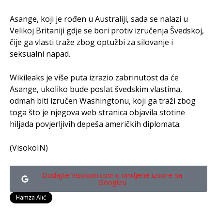
Asange, koji je rođen u Australiji, sada se nalazi u
Velikoj Britaniji gdje se bori protiv izručenja Švedskoj,
čije ga vlasti traže zbog optužbi za silovanje i
seksualni napad.
Wikileaks je više puta izrazio zabrinutost da će
Asange, ukoliko bude poslat švedskim vlastima,
odmah biti izručen Washingtonu, koji ga traži zbog
toga što je njegova web stranica objavila stotine
hiljada povjerljivih depeša američkih diplomata.
(VisokoIN)
Dodajte Visokoin.com u omiljene izvore na
Googleu
Hamza Alić