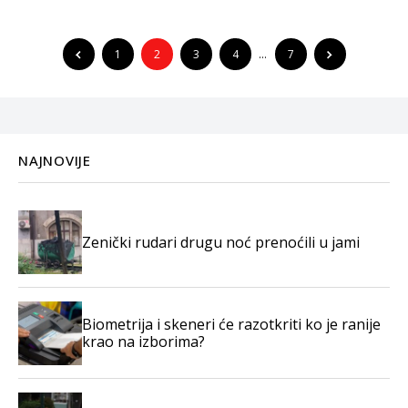
1
2
3
4
…
7
NAJNOVIJE
Zenički rudari drugu noć prenoćili u jami
Biometrija i skeneri će razotkriti ko je ranije
krao na izborima?