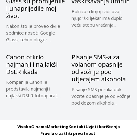
Glass su promijenile
vaskrsavanja umrlih
i unaprijedile moj
Bolnica u kojoj radi ovaj
život
njujorški ljekar ima duplo
veću stopu vraćanja...
Nakon što je proveo dvije
sedmice noseći Google
Glass, tehno bloger
Robert...
Canon otkrio
Pisanje SMS-a za
najmanji i najlakši
volanom opasnije
DSLR ikada
od vožnje pod
utjecajem alkohola
Kompanija Canon je
predstavila najmanji i
Pisanje SMS poruka dok
najlakši DSLR fotoaparat
vozite opasnije je od vožnje
ikada, a to...
pod dozom alkohola...
Visoko
O nama
Marketing
Kontakt
Uvjeti korištenja
Pravila o zaštiti privatnosti