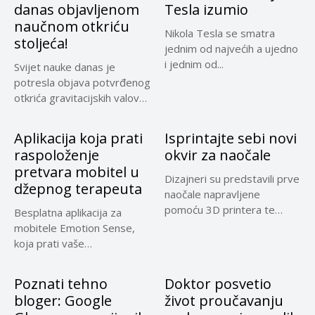
danas objavljenom
Tesla izumio
naučnom otkriću
Nikola Tesla se smatra
stoljeća!
jednim od najvećih a ujedno
i jednim od...
Svijet nauke danas je
potresla objava potvrđenog
otkrića gravitacijskih valova
te golemog...
Aplikacija koja prati
Isprintajte sebi novi
raspoloženje
okvir za naočale
pretvara mobitel u
Dizajneri su predstavili prve
džepnog terapeuta
naočale napravljene
pomoću 3D printera te
Besplatna aplikacija za
tvrde da...
mobitele Emotion Sense,
koja prati vaše
raspoloženje, mogla bi...
Poznati tehno
Doktor posvetio
bloger: Google
život proučavanju