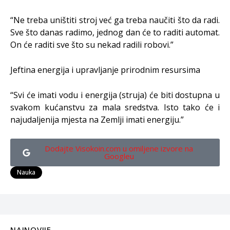
“Ne treba uništiti stroj već ga treba naučiti što da radi.
Sve što danas radimo, jednog dan će to raditi automat.
On će raditi sve što su nekad radili robovi.”
Jeftina energija i upravljanje prirodnim resursima
“Svi će imati vodu i energija (struja) će biti dostupna u
svakom kućanstvu za mala sredstva. Isto tako će i
najudaljenija mjesta na Zemlji imati energiju.”
Dodajte Visokoin.com u omiljene izvore na
Googleu
Nauka
NAJNOVIJE