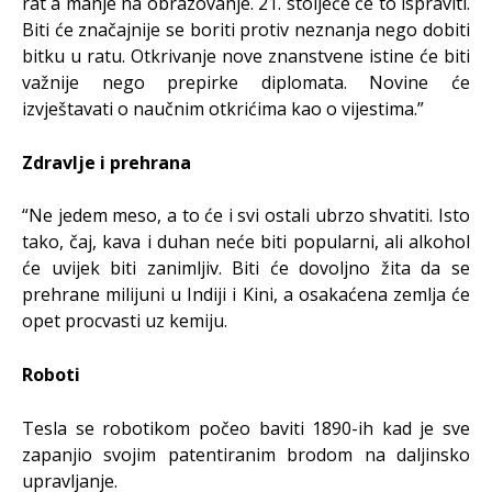
rat a manje na obrazovanje. 21. stoljeće će to ispraviti.
Biti će značajnije se boriti protiv neznanja nego dobiti
bitku u ratu. Otkrivanje nove znanstvene istine će biti
važnije nego prepirke diplomata. Novine će
izvještavati o naučnim otkrićima kao o vijestima.”
Zdravlje i prehrana
“Ne jedem meso, a to će i svi ostali ubrzo shvatiti. Isto
tako, čaj, kava i duhan neće biti popularni, ali alkohol
će uvijek biti zanimljiv. Biti će dovoljno žita da se
prehrane milijuni u Indiji i Kini, a osakaćena zemlja će
opet procvasti uz kemiju.
Roboti
Tesla se robotikom počeo baviti 1890-ih kad je sve
zapanjio svojim patentiranim brodom na daljinsko
upravljanje.