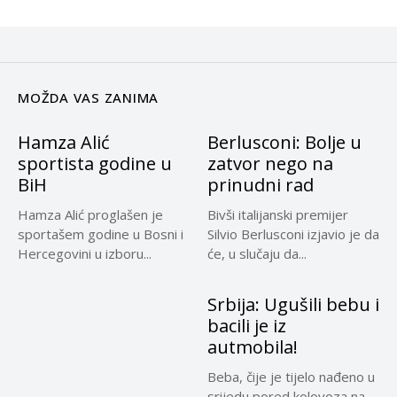
MOŽDA VAS ZANIMA
Hamza Alić
Berlusconi: Bolje u
sportista godine u
zatvor nego na
BiH
prinudni rad
Hamza Alić proglašen je
Bivši italijanski premijer
sportašem godine u Bosni i
Silvio Berlusconi izjavio je da
Hercegovini u izboru...
će, u slučaju da...
Srbija: Ugušili bebu i
bacili je iz
autmobila!
Beba, čije je tijelo nađeno u
srijedu pored kolovoza na