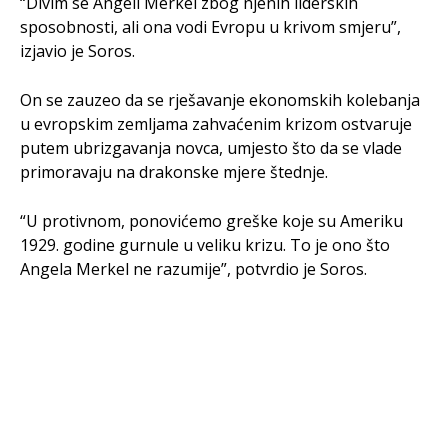
“Divim se Angeli Merkel zbog njenih liderskih
sposobnosti, ali ona vodi Evropu u krivom smjeru”,
izjavio je Soros.
On se zauzeo da se rješavanje ekonomskih kolebanja
u evropskim zemljama zahvaćenim krizom ostvaruje
putem ubrizgavanja novca, umjesto što da se vlade
primoravaju na drakonske mjere štednje.
“U protivnom, ponovićemo greške koje su Ameriku
1929. godine gurnule u veliku krizu. To je ono što
Angela Merkel ne razumije”, potvrdio je Soros.