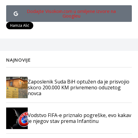
Dodajte Visokoin.com u omiljene izvore na
Googleu
Hamza Alić
NAJNOVIJE
Zaposlenik Suda BiH optužen da je prisvojio
skoro 200.000 KM privremeno oduzetog
novca
Vodstvo FIFA-e priznalo pogreške, evo kakav
je njegov stav prema Infantinu