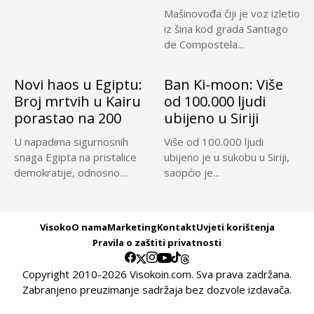
Mašinovođa čiji je voz izletio
iz šina kod grada Santiago
de Compostela...
Novi haos u Egiptu:
Ban Ki-moon: Više
Broj mrtvih u Kairu
od 100.000 ljudi
porastao na 200
ubijeno u Siriji
U napadima sigurnosnih
Više od 100.000 ljudi
snaga Egipta na pristalice
ubijeno je u sukobu u Siriji,
demokratije, odnosno
saopćio je...
protivnike vojnog udara,...
Visoko
O nama
Marketing
Kontakt
Uvjeti korištenja
Pravila o zaštiti privatnosti
Copyright 2010-2026 Visokoin.com. Sva prava zadržana.
Zabranjeno preuzimanje sadržaja bez dozvole izdavača.