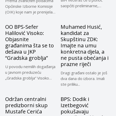
BiH večeras će u ponoć
Prema zvaničnim podacima
saopćiti preliminarne,
Općinske Izborne Komisije
nezvanične i...
(OIK) koje nam je prenijela
predsjednica...
OO BPS-Sefer
Muhamed Husić,
Halilović Visoko:
kandidat za
Objasnite
Skupštinu ZDK:
građanima šta se to
Imajte na umu
dešava u JKP
konkretna djela, a
“Gradska groblja”
ne pusta obećanja i
prazne riječi
U povodu nemilih događanja
u Javnom preduzeću
Dragi građani ostalo je još
„Gradska groblja“ Visoko
dva dana do izbora. Imali
vezanih za...
ste priliku...
Održan centralni
BPS: Dodik i
predizborni skup
Izetbegović
Mustafe Cerića
pokušavaju