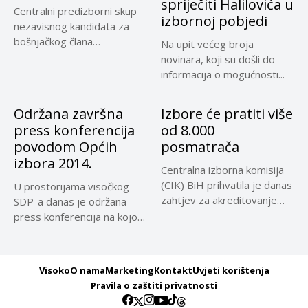
spriječiti Halilovića u
Centralni predizborni skup
izbornoj pobjedi
nezavisnog kandidata za
bošnjačkog člana
Na upit većeg broja
Predsjedništva Bosne i
novinara, koji su došli do
Hercegovine...
informacija o mogućnosti...
Održana završna
Izbore će pratiti više
press konferencija
od 8.000
povodom Općih
posmatrača
izbora 2014.
Centralna izborna komisija
(CIK) BiH prihvatila je danas
U prostorijama visočkog
zahtjev za akreditovanje
SDP-a danas je održana
više...
press konferencija na kojoj
su...
Visoko
O nama
Marketing
Kontakt
Uvjeti korištenja
Pravila o zaštiti privatnosti