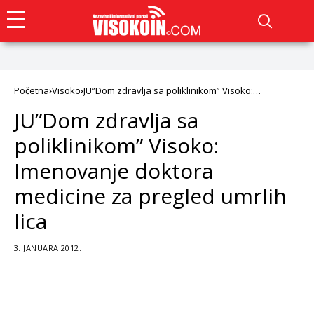
Početna
Visoko
JU”Dom zdravlja sa poliklinikom” Visoko:
Imenovanje doktora medicine za pregled umrlih
JU”Dom zdravlja sa
lica
poliklinikom” Visoko:
Imenovanje doktora
medicine za pregled umrlih
lica
3. JANUARA 2012.