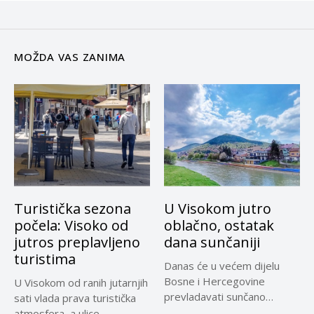
MOŽDA VAS ZANIMA
Turistička sezona
U Visokom jutro
počela: Visoko od
oblačno, ostatak
jutros preplavljeno
dana sunčaniji
turistima
Danas će u većem dijelu
Bosne i Hercegovine
U Visokom od ranih jutarnjih
prevladavati sunčano
sati vlada prava turistička
vrijeme uz...
atmosfera, a ulice...