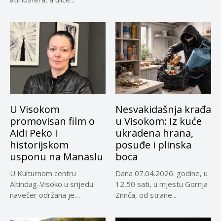
U Visokom
Nesvakidašnja krađa
promovisan film o
u Visokom: Iz kuće
Aidi Peko i
ukradena hrana,
historijskom
posuđe i plinska
usponu na Manaslu
boca
U Kulturnom centru
Dana 07.04.2026. godine, u
Altindag-Visoko u srijedu
12,50 sati, u mjestu Gornja
navečer održana je
Zimča, od strane...
promocija dokumentarnog
filma...