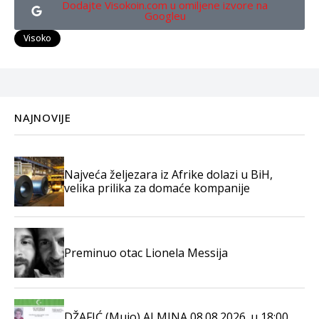
Dodajte Visokoin.com u omiljene izvore na
Googleu
Visoko
NAJNOVIJE
Najveća željezara iz Afrike dolazi u BiH,
velika prilika za domaće kompanije
Preminuo otac Lionela Messija
DŽAFIĆ (Mujo) ALMINA 08.08.2026. u 18:00