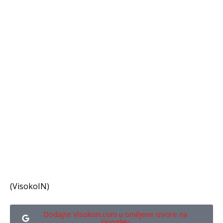
(VisokoIN)
Dodajte Visokoin.com u omiljene izvore na
Googleu