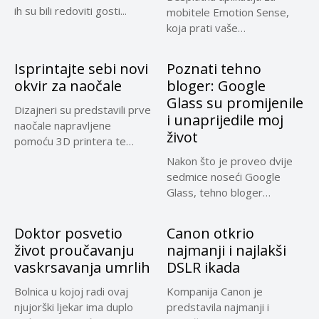
ih su bili redoviti gosti...
mobitele Emotion Sense,
koja prati vaše
raspoloženje, mogla bi...
Isprintajte sebi novi
Poznati tehno
okvir za naočale
bloger: Google
Glass su promijenile
Dizajneri su predstavili prve
i unaprijedile moj
naočale napravljene
život
pomoću 3D printera te
tvrde da...
Nakon što je proveo dvije
sedmice noseći Google
Glass, tehno bloger
Robert...
Doktor posvetio
Canon otkrio
život proučavanju
najmanji i najlakši
vaskrsavanja umrlih
DSLR ikada
Bolnica u kojoj radi ovaj
Kompanija Canon je
njujorški ljekar ima duplo
predstavila najmanji i