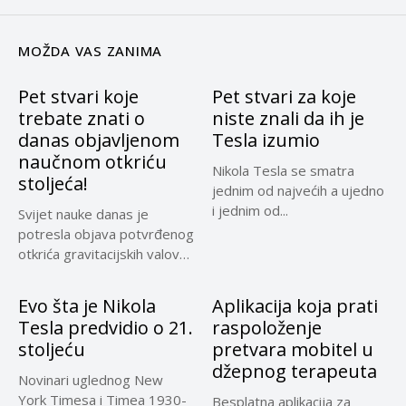
MOŽDA VAS ZANIMA
Pet stvari koje
Pet stvari za koje
trebate znati o
niste znali da ih je
danas objavljenom
Tesla izumio
naučnom otkriću
Nikola Tesla se smatra
stoljeća!
jednim od najvećih a ujedno
i jednim od...
Svijet nauke danas je
potresla objava potvrđenog
otkrića gravitacijskih valova
te golemog...
Evo šta je Nikola
Aplikacija koja prati
Tesla predvidio o 21.
raspoloženje
stoljeću
pretvara mobitel u
džepnog terapeuta
Novinari uglednog New
York Timesa i Timea 1930-
Besplatna aplikacija za