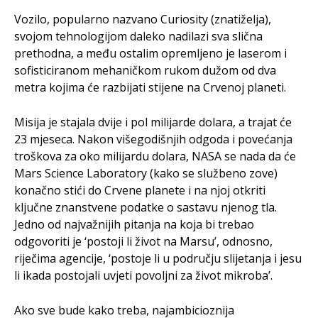
Vozilo, popularno nazvano Curiosity (znatiželja),
svojom tehnologijom daleko nadilazi sva slična
prethodna, a među ostalim opremljeno je laserom i
sofisticiranom mehaničkom rukom dužom od dva
metra kojima će razbijati stijene na Crvenoj planeti.
Misija je stajala dvije i pol milijarde dolara, a trajat će
23 mjeseca. Nakon višegodišnjih odgoda i povećanja
troškova za oko milijardu dolara, NASA se nada da će
Mars Science Laboratory (kako se službeno zove)
konačno stići do Crvene planete i na njoj otkriti
ključne znanstvene podatke o sastavu njenog tla.
Jedno od najvažnijih pitanja na koja bi trebao
odgovoriti je ‘postoji li život na Marsu’, odnosno,
riječima agencije, ‘postoje li u području slijetanja i jesu
li ikada postojali uvjeti povoljni za život mikroba’.
Ako sve bude kako treba, najambicioznija