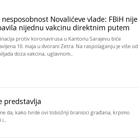
 nesposobnost Novalićeve vlade: FBiH nije
avila nijednu vakcinu direktnim putem
inacija protiv koronavirusa u Kantonu Sarajevu biće
avljena 10. maja u dvorani Zetra. Na raspolaganju je više od
hiljada doza vakcina, uglavnom...
e predstavlja
e da, kako tvrde ovi tobožnji branioci građana, krpimo
...