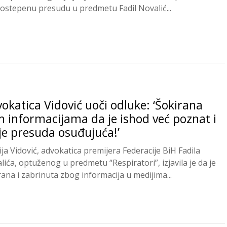
ostepenu presudu u predmetu Fadil Novalić...
okatica Vidović uoči odluke: ‘Šokirana
 informacijama da je ishod već poznat i
je presuda osuđujuća!’
ija Vidović, advokatica premijera Federacije BiH Fadila
lića, optuženog u predmetu “Respiratori”, izjavila je da je
rana i zabrinuta zbog informacija u medijima...