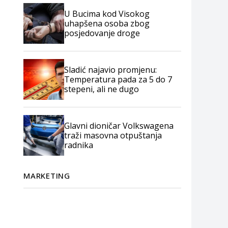
U Bucima kod Visokog
uhapšena osoba zbog
posjedovanje droge
Sladić najavio promjenu:
Temperatura pada za 5 do 7
stepeni, ali ne dugo
Glavni dioničar Volkswagena
traži masovna otpuštanja
radnika
MARKETING