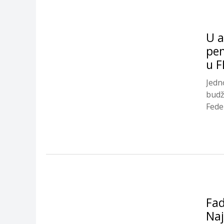
U a
pen
u F
Jedn
budž
Feder
Fad
Naj