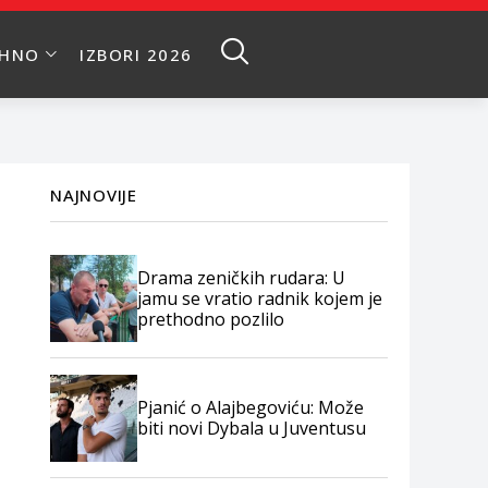
EHNO
IZBORI 2026
NAJNOVIJE
Drama zeničkih rudara: U
jamu se vratio radnik kojem je
prethodno pozlilo
Pjanić o Alajbegoviću: Može
biti novi Dybala u Juventusu