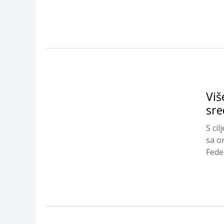
Viš
sre
S ci
sa o
Fede