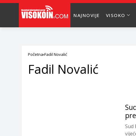
NAJNOVIJE
VISOKO
Početna
Fadil Novalić
Fadil Novalić
Sud
pre
Sud 
vije