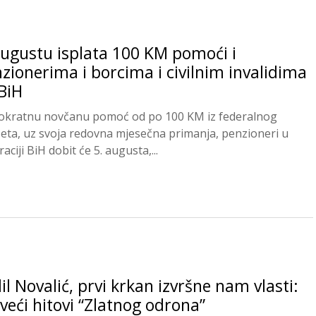
ugustu isplata 100 KM pomoći i
zionerima i borcima i civilnim invalidima
BiH
okratnu novčanu pomoć od po 100 KM iz federalnog
eta, uz svoja redovna mjesečna primanja, penzioneri u
aciji BiH dobit će 5. augusta,...
il Novalić, prvi krkan izvršne nam vlasti:
veći hitovi “Zlatnog odrona”