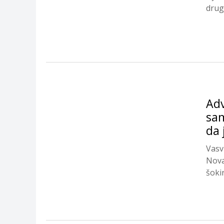
drug
Adv
sam
da 
Vasv
Nova
šoki