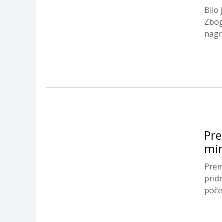
Bilo 
Zbog
nagr
Pre
mir
Prem
prid
počet