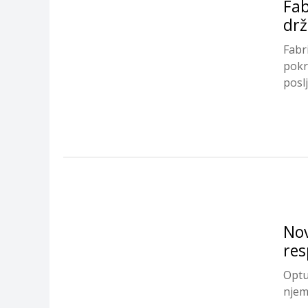
Fab
drž
Fabr
pokr
poslj
Nov
res
Optu
njem