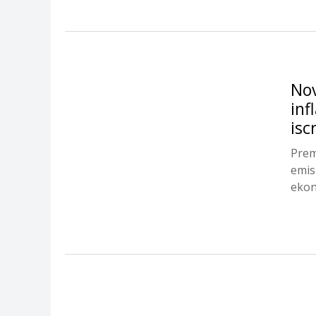
Nov
inf
isc
Prem
emis
ekon