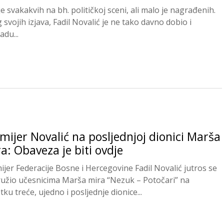
je svakakvih na bh. političkoj sceni, ali malo je nagrađenih.
 svojih izjava, Fadil Novalić je ne tako davno dobio i
adu...
mijer Novalić na posljednjoj dionici Marša
a: Obaveza je biti ovdje
ijer Federacije Bosne i Hercegovine Fadil Novalić jutros se
ružio učesnicima Marša mira “Nezuk – Potočari” na
ku treće, ujedno i posljednje dionice...