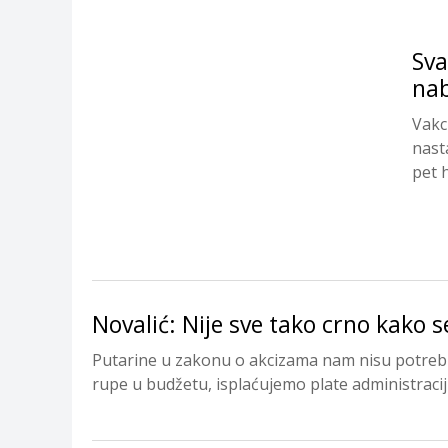
Sva
nab
Vakc
nast
pet 
Novalić: Nije sve tako crno kako s
Putarine u zakonu o akcizama nam nisu potrebn
rupe u budžetu, isplaćujemo plate administraciji i