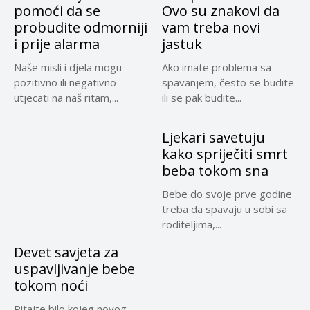
pomoći da se
Ovo su znakovi da
probudite odmorniji
vam treba novi
i prije alarma
jastuk
Naše misli i djela mogu
Ako imate problema sa
pozitivno ili negativno
spavanjem, često se budite
utjecati na naš ritam,...
ili se pak budite...
Ljekari savetuju
kako spriječiti smrt
beba tokom sna
Bebe do svoje prve godine
treba da spavaju u sobi sa
roditeljima,...
Devet savjeta za
uspavljivanje bebe
tokom noći
Pitajte bilo kojeg novog