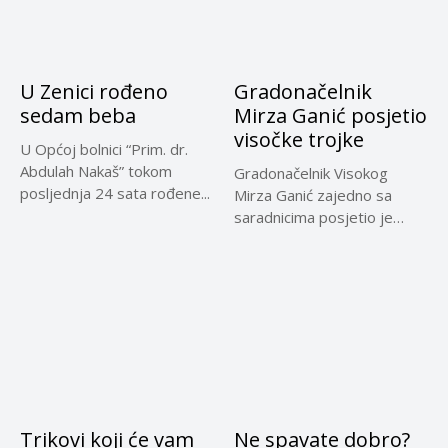
U Zenici rođeno
Gradonačelnik
sedam beba
Mirza Ganić posjetio
visočke trojke
U Općoj bolnici “Prim. dr.
Abdulah Nakaš” tokom
Gradonačelnik Visokog
posljednja 24 sata rođene...
Mirza Ganić zajedno sa
saradnicima posjetio je
danas porodicu Šišić,...
Trikovi koji će vam
Ne spavate dobro?