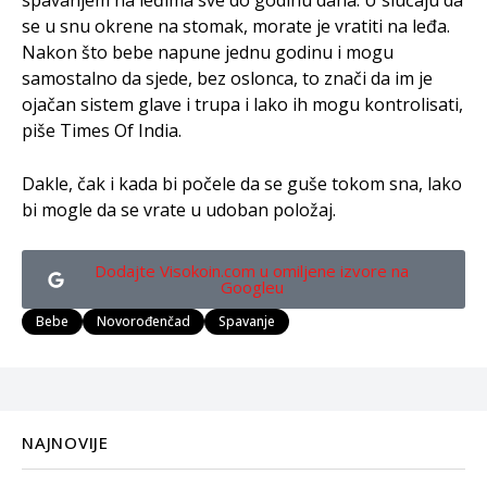
spavanjem na leđima sve do godinu dana. U slučaju da
se u snu okrene na stomak, morate je vratiti na leđa.
Nakon što bebe napune jednu godinu i mogu
samostalno da sjede, bez oslonca, to znači da im je
ojačan sistem glave i trupa i lako ih mogu kontrolisati,
piše Times Of India.
Dakle, čak i kada bi počele da se guše tokom sna, lako
bi mogle da se vrate u udoban položaj.
Dodajte Visokoin.com u omiljene izvore na
Googleu
Bebe
Novorođenčad
Spavanje
NAJNOVIJE