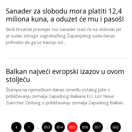
Sanader za slobodu mora platiti 12,4
miliona kuna, a oduzet će mu i pasoš!
Bivši hrvatski premijer Ivo Sanader izaći će na slobodu jer
je sudac istrage zagrebačkog Županijskog suda danas
prihvatio da ga uz kauciju od...
Balkan najveći evropski izazov u ovom
stoljeću
Štampa na njemačkom danas između ostalog piše o
približavanju zemalja Zapadnog Balkana EU. List Neue
Zuercher Zeitung o približavanju zemalja Zapadnog Balkana
EU...
1
…
653
654
655
656
657
…
662