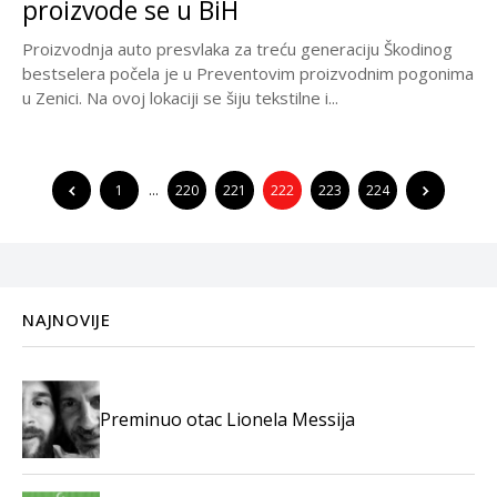
proizvode se u BiH
Proizvodnja auto presvlaka za treću generaciju Škodinog
bestselera počela je u Preventovim proizvodnim pogonima
u Zenici. Na ovoj lokaciji se šiju tekstilne i...
1
…
220
221
222
223
224
NAJNOVIJE
Preminuo otac Lionela Messija