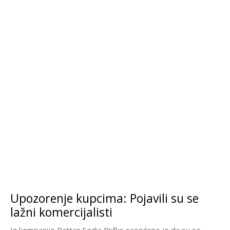
Upozorenje kupcima: Pojavili su se
lažni komercijalisti
Iz kompanije Rattan Sedia Brčko saopćeno je da su se