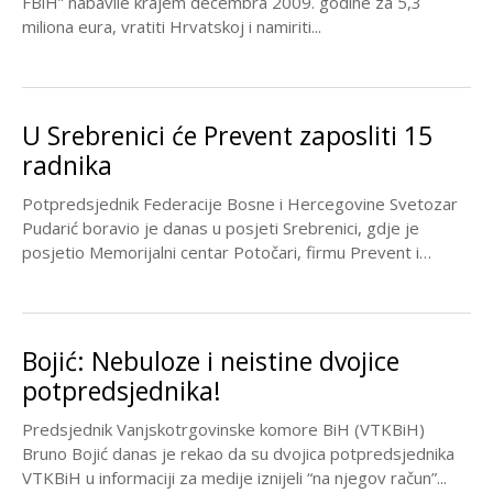
FBiH” nabavile krajem decembra 2009. godine za 5,3
miliona eura, vratiti Hrvatskoj i namiriti...
U Srebrenici će Prevent zaposliti 15
radnika
Potpredsjednik Federacije Bosne i Hercegovine Svetozar
Pudarić boravio je danas u posjeti Srebrenici, gdje je
posjetio Memorijalni centar Potočari, firmu Prevent i
Općinu...
Bojić: Nebuloze i neistine dvojice
potpredsjednika!
Predsjednik Vanjskotrgovinske komore BiH (VTKBiH)
Bruno Bojić danas je rekao da su dvojica potpredsjednika
VTKBiH u informaciji za medije iznijeli “na njegov račun”...